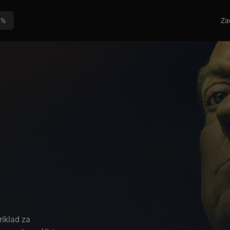
0%
Za
i
ríklad za