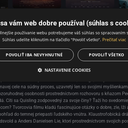
ne odlišné svety.
Emigranti
Golda - Železná lady Izraela
Hamm
sa vám web dobre používal (súhlas s coo
dlnejšie používanie webu potrebujeme váš súhlas so spracovaním s
Prečítať viac
Súhlas udelíte kliknutím na tlačidlo "Povoliť všetko".
POVOLIŤ IBA NEVYHNUTNÉ
POVOLIŤ VŠETKO
príklad za bolestným prerozprávaním tragických udalostí na ostr
anti. I tento raz sa svojím osobitým a štylisticky vycibreným p
NASTAVENIE COOKIES
ajúci sa na konci druhej svetovej vojny, keď sa po piatich rokoch
 postavu nórskeho premiéra Vidkuna Quislinga, ktorý kolaborova
tmavej cele na súdny proces, uzavretý len so svojimi myšlienkam
 pozoruhodnej osobnosti prostredníctvom rozhovoru s kňazom P
dá. Cíti sa Quisling zodpovedný za svoje činy? Ťaží ho svedomi
m? Tvorcovia filmu kladú fascinujúce otázky o dobre, zle, lži 
ohľad do temnej priepasti ľudského vnútra. Klaustrofobická dr
dsvold a Anders Danielsen Lie, ktorí prostredníctvom svojich po