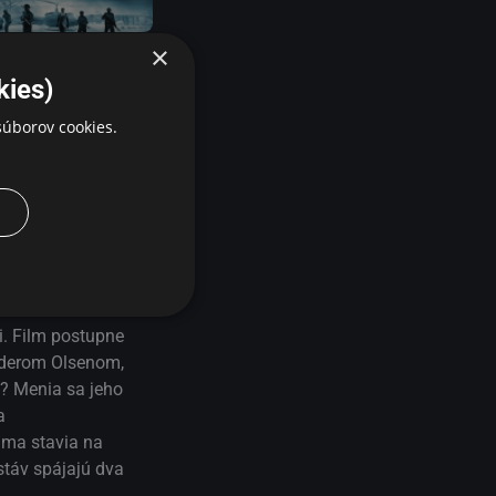
arskjöld – Boj za mier
×
kies)
úborov cookies.
ove Utøya z 22.
ohľadom ponára do
 skončila
l s nacistami a
i. Film postupne
ederom Olsenom,
e? Menia sa jeho
a
áma stavia na
stáv spájajú dva