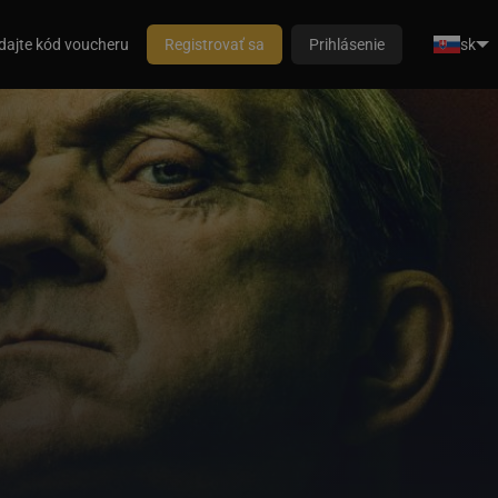
dajte kód voucheru
Registrovať sa
Prihlásenie
sk