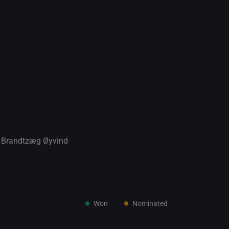
,
Brandtzæg Øyvind
Won
Nominated