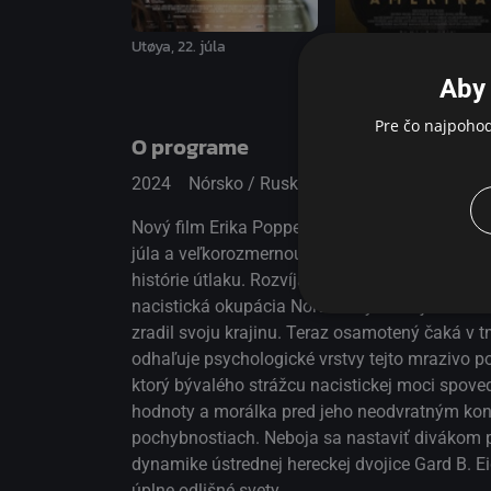
prostredníctvom svojich postáv spájajú dva úpl
Utøya, 22. júla
Dobrý zradca
Aby 
Pre čo najpoho
O programe
2024
Nórsko / Rusko
Životopisný
Nový film Erika Poppeho, muža, ktorý stojí na
júla a veľkorozmernou fiktívnou freskou Emigr
histórie útlaku. Rozvíja zložitý príbeh odohráv
nacistická okupácia Nórska. Vykresľuje desivú
zradil svoju krajinu. Teraz osamotený čaká v 
odhaľuje psychologické vrstvy tejto mrazivo
ktorý bývalého strážcu nacistickej moci spove
hodnoty a morálka pred jeho neodvratným konco
pochybnostiach. Neboja sa nastaviť divákom p
dynamike ústrednej hereckej dvojice Gard B. Ei
úplne odlišné svety.