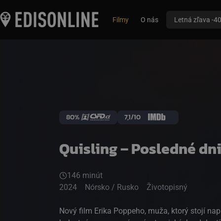
Filmy
O nás
Letná zľava -4
80%
7,1/10
Quisling – Posledné dn
146 minút
2024
Nórsko / Rusko
Životopisný
Nový film Erika Poppeho, muža, ktorý stojí nap