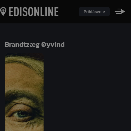
Prihlásenie
Brandtzæg Øyvind