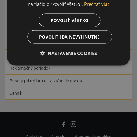
Prečítať viac
na tlačidlo "Povoliť všetko".
Všeobecné podmienky
Časté otázky k podmienkam a GDPR
POVOLIŤ VŠETKO
Informácie poskytované Spotrebiteľovi
POVOLIŤ IBA NEVYHNUTNÉ
Zásady spracovania osobných údajov
NASTAVENIE COOKIES
Formulár na odstúpenie od zmluvy
Reklamačný poriadok
Postup pri reklamácii a vrátenie tovaru
Cenník