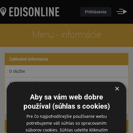
Prihlásenie
Menu - informácie
Základné informácie
O službe
Ako získať službu
×
Aby sa vám web dobre
Podporované zariadenia
používal (súhlas s cookies)
Kontakt
Pre čo najpohodlnejšie používanie webu
potrebujeme váš súhlas so spracovaním
Zmluvné podmienky
súborov cookies. Súhlas udelíte kliknutím