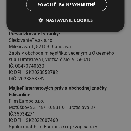
oznámenie bližších informácií?
POVOLIŤ IBA NEVYHNUTNÉ
Stačí napísať na
podpora@edisonline.cz
a všetko s
Vami vyriešime.
NASTAVENIE COOKIES
Kontakt
Prevádzkovateľ stránky:
SledovanieTV.sk s.r.o
Miletičova 1, 82108 Bratislava
Zápis v obchodním rejstříku: vedeným u Okresného
súdu Bratislava I, vložka číslo: 91580/B
IČ: 00473740630
IČ DPH: SK2023858782
DIČ: 2023858782
Majiteľ internetových práv a obchodnej značky
Edisonline:
Film Europe s.r.o.
Matúškova 2148/10, 831 01 Bratislava 37
IČ:35934271
IČ DPH: SK2022007460
Spoločnosť Film Europe s.r.o. je zapísaná v