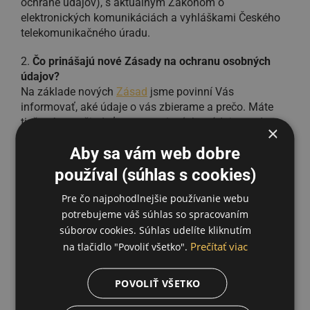
ochrane údajov), s aktuálnym Zákonom o
elektronických komunikáciách a vyhláškami Českého
telekomunikačného úradu.
Čo prinášajú nové Zásady na ochranu osobných
údajov?
Na základe nových
Zásad
jsme povinní Vás
informovať, aké údaje o vás zbierame a prečo. Máte
tiež právo požiadať o zmazanie týchto údajov, teda
×
úplného zrušenia účtu v službe Edisonline.
Aby sa vám web dobre
Ako ste získali moje osobné údaje?
používal (súhlas s cookies)
Údaje o Vás získavame na základe registrácie v službe
Edisonline, ktorú vykonávate Vy. Do služby sa
Pre čo najpohodlnejšie používanie webu
registrujete buď priamo, v tom prípade sú všetky údaje
potrebujeme váš súhlas so spracovaním
komunikované cez nás alebo cez niektorého z našich
súborov cookies. Súhlas udelíte kliknutím
partnerov (poskytovateľov internetu vrátane operátora
Prečítať viac
na tlačidlo "Povoliť všetko".
Vodafone) – v tom prípade je partner prostredníkom
na poskytnutie služby, o čom vás informuje.
POVOLIŤ VŠETKO
Ako požiadam o zmazanie účtu, prípadne