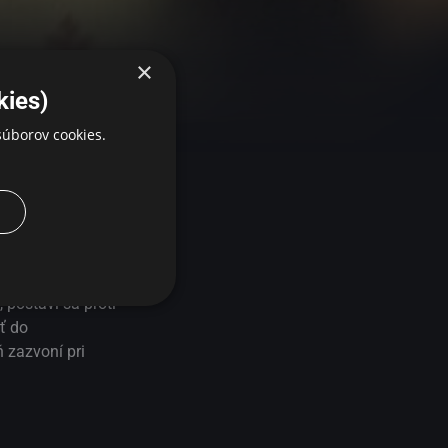
×
kies)
úborov cookies.
 stáž na konci
 postaví sa proti
ť do
 zazvoní pri