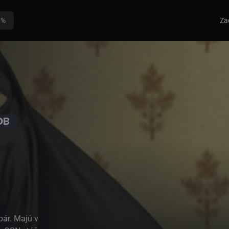
0%
Za
pár. Majú v