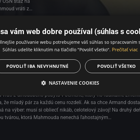
v OSN stáž na
ahmoud vráti z
ne zmenil,
ry a rozhodne sa,
sa vám web dobre používal (súhlas s coo
ce Armand dostať
nemá na výber:
dlnejšie používanie webu potrebujeme váš súhlas so spracovaním s
hý deň zazvoní pri
Prečítať viac
Súhlas udelíte kliknutím na tlačidlo "Povoliť všetko".
u tvárou, ktorá
POVOLIŤ IBA NEVYHNUTNÉ
POVOLIŤ VŠETKO
NASTAVENIE COOKIES
ý pár. Majú v úmysle odísť do New Yorku a absolvovať tam v OSN
 vráti z dlhodobého pobytu v Jemene, ktorý ho radikálne zmenil,
a, že mladý pár za každú cenu rozdelí. Ak sa chce Armand dosta
na výber: musí si obliecť nikáb, celotelový závoj! Na druhý deň
nou tvárou, ktorá Mahmouda nenechá ľahostajným…