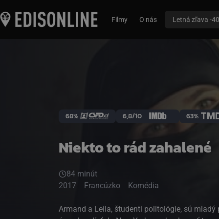
Filmy
O nás
Letná zľava -4
68%
6,8/10
63%
Niekto to rád zahalené
84 minút
2017
Francúzko
Komédia
Armand a Leila, študenti politológie, sú mladý 