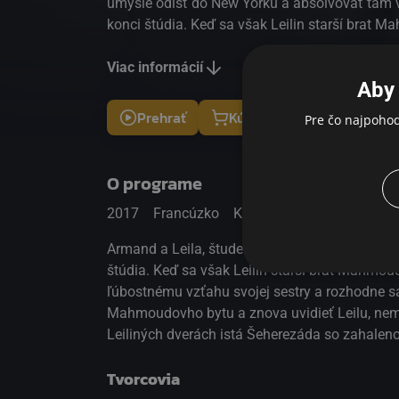
úmysle odísť do New Yorku a absolvovať tam 
konci štúdia. Keď sa však Leilin starší brat M
dlhodobého pobytu v Jemene, ktorý ho radikál
postaví sa proti ľúbostnému vzťahu svojej sest
Viac informácií
Aby 
že mladý pár za každú cenu rozdelí. Ak sa ch
do Mahmoudovho bytu a znova uvidieť Leilu, 
Prehrať
Kúpiť
Pre čo najpoho
musí si obliecť nikáb, celotelový závoj! Na dru
Leiliných dverách istá Šeherezáda so zahaleno
Mahmouda nenechá ľahostajným…
O programe
2017
Francúzko
Komédia
Armand a Leila, študenti politológie, sú mlad
štúdia. Keď sa však Leilin starší brat Mahmoud
ľúbostnému vzťahu svojej sestry a rozhodne s
Mahmoudovho bytu a znova uvidieť Leilu, nemá 
Leiliných dverách istá Šeherezáda so zahale
Tvorcovia