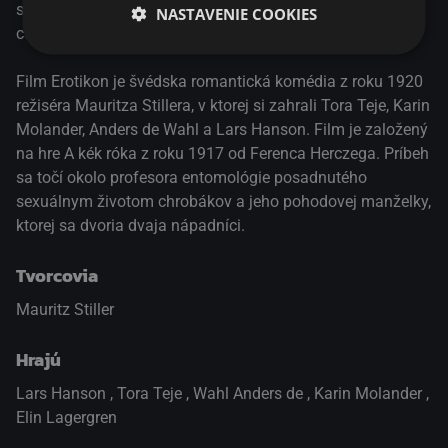
sa začne rozpadať, keď sa o ňu začnú uchádzať dvaja
NASTAVENIE COOKIES
ctitelia naraz – a tak si on tiež nájde iný objekt vášne.
Film Erotikon je švédska romantická komédia z roku 1920
režiséra Mauritza Stillera, v ktorej si zahrali Tora Teje, Karin
Molander, Anders de Wahl a Lars Hanson. Film je založený
na hre A kék róka z roku 1917 od Ferenca Herczega. Príbeh
sa točí okolo profesora entomológie posadnutého
sexuálnym životom chrobákov a jeho pohodovej manželky,
ktorej sa dvoria dvaja nápadníci.
Tvorcovia
Mauritz Stiller
Hrajú
Lars Hanson
,
Tora Teje
,
Wahl Anders de
,
Karin Molander
,
Elin Lagergren