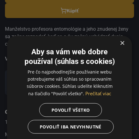
Kúpiť
Manželstvo profesora entomológie a jeho znudenej ženy
sa začne rozpadať, keď sa o ňu začnú uchádzať dvaja
×
ctitelia naraz – a tak si on tiež nájde iný objekt vášne. Film
Aby sa vám web dobre
Erotikon je švédska romantická komédia z roku 1920
režiséra Mauritza Stillera, v ktorej si zahrali Tora Teje, Karin
Viac informácií
používal (súhlas s cookies)
Molander, Anders de Wahl a Lars Hanson. Film je založený
Pre čo najpohodlnejšie používanie webu
na hre A kék róka z roku 1917 od Ferenca Herczega. Príbeh
potrebujeme váš súhlas so spracovaním
sa točí okolo profesora entomológie posadnutého
súborov cookies. Súhlas udelíte kliknutím
Zdieľať
sexuálnym životom chrobákov a jeho pohodovej manželky,
Prečítať viac
na tlačidlo "Povoliť všetko".
ktorej sa dvoria dvaja nápadníci.
POVOLIŤ VŠETKO
O programe
1920
Sweden
Komédia / Romantický
POVOLIŤ IBA NEVYHNUTNÉ
Manželstvo profesora entomológie a jeho znudenej ženy