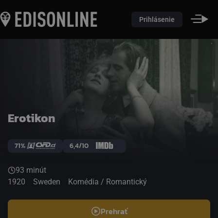
Prihlásenie
Erotikon
71%
6,4/10
93 minút
1920
Sweden
Komédia / Romantický
Prehrať