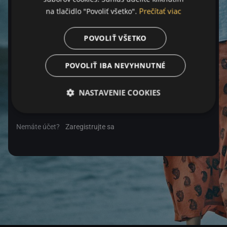
Prečítať viac
na tlačidlo "Povoliť všetko".
Heslo
POVOLIŤ VŠETKO
POVOLIŤ IBA NEVYHNUTNÉ
Zabudnuté heslo
NASTAVENIE COOKIES
Prihlásiť sa
Nemáte účet?
Zaregistrujte sa