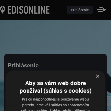
Prihlásenie
Prihlásenie
×
Pre prihlásenie zadejte login a heslo
Aby sa vám web dobre
používal (súhlas s cookies)
Pre čo najpohodlnejšie používanie webu
Email
potrebujeme váš súhlas so spracovaním
súborov cookies. Súhlas udelíte kliknutím