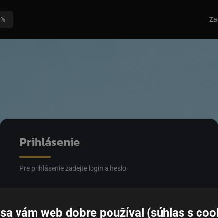
0%
Za
Prihlásenie
Pre prihlásenie zadejte login a heslo
Email
sa vám web dobre používal (súhlas s coo