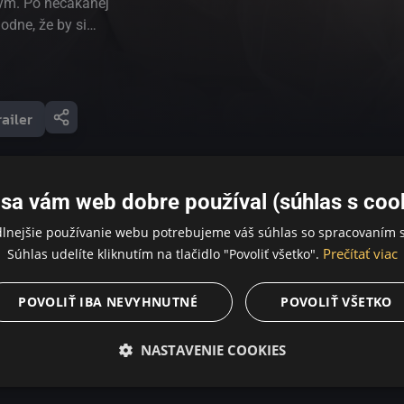
ným. Po nečakanej
hodne, že by si
 pôsobivom,
a Burshteinová
j.
railer
sa vám web dobre používal (súhlas s coo
dlnejšie používanie webu potrebujeme váš súhlas so spracovaním s
Prečítať viac
Súhlas udelíte kliknutím na tlačidlo "Povoliť všetko".
POVOLIŤ IBA NEVYHNUTNÉ
POVOLIŤ VŠETKO
NASTAVENIE COOKIES