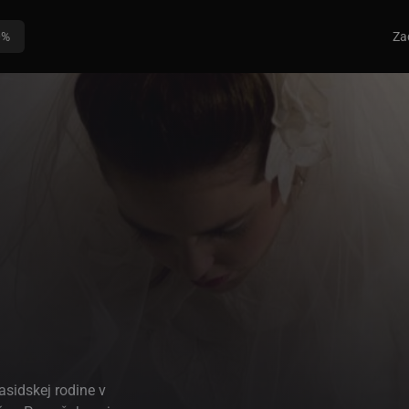
0%
Za
sidskej rodine v