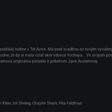
asidskej rodine v Tel Avive. Má pred svadbou so svojím vyvole
ozhodne, že by si mala vziať skôr vdovca Yochaya... Vo svojom p
inová originálnu paralelu k príbehom Jane Austenovej.
h Klein
,
Irit Sheleg
,
Chayim Sharir
,
Hila Feldman