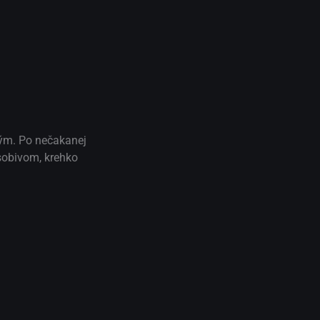
ným. Po nečakanej
ôsobivom, krehko