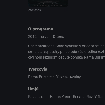
Začiatok
O programe
2012
Israel
Dráma
Osemnásťročná Shira vyrástla v ortodoxnej ch
smrti staršej sestry pri pôrode však rodina r
civilnom režijnom debute ponúka Rama Burshte
Tvorcovia
Rama Burshtein, Yitzhak Azulay
Hrajú
Razia Israeli
,
Hadas Yaron
,
Renana Raz
,
Yiftac