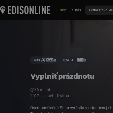
Filmy
O nás
Letná zľava -4
69%
6,5/10
Vyplniť prázdnotu
86 minút
2012
Israel
Dráma
Osemnásťročná Shira vyrástla v ortodoxnej cha