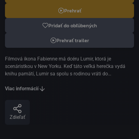
Prehrať
Pridať do obľúbených
Prehrať trailer
Filmová ikona Fabienne má dcéru Lumir, ktorá je
scenáristkou v New Yorku. Keď táto veľká herečka vydá
knihu pamätí, Lumir sa spolu s rodinou vráti do
rodičovského domu. Stretnutie sa však rýchlo zmení na
konfrontáciu: pred zrakom ohromených členov rodiny sa
Viac informácií
odhaľujú utajené pravdy, nepriznaná nevraživosť, nemožné
lásky. Fabienne natáča sci-fi film, v ktorom hrá starú dcéru
večne mladej matky. Skutočnosť sa mieša s fikciou a
Zdieľať
matka s dcérou musia k sebe opäť nájsť cestu... MFF
Benátky, Hlavná súťaž 2019 MFF San Sebastián,
Nominácia | Cena divákov 2019