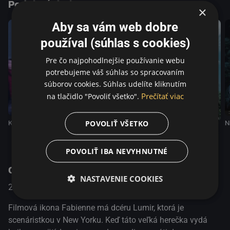
Podobné tituly
×
Aby sa vám web dobre
používal (súhlas s cookies)
Pre čo najpohodlnejšie používanie webu
potrebujeme váš súhlas so spracovaním
súborov cookies. Súhlas udelíte kliknutím
Prečítať viac
na tlačidlo "Povoliť všetko".
Kto si myslíš, že som
Mladí milenci
N
POVOLIŤ VŠETKO
Po búrke
POVOLIŤ IBA NEVYHNUTNÉ
O programe
NASTAVENIE COOKIES
2019
Francúzko / Japan
Dráma
Filmová ikona Fabienne má dcéru Lumir, ktorá je
scenáristkou v New Yorku. Keď táto veľká herečka vydá