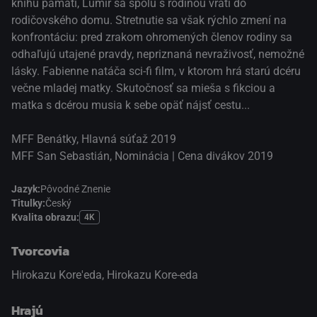
knihu pamätí, Lumir sa spolu s rodinou vráti do
rodičovského domu. Stretnutie sa však rýchlo zmení na
konfrontáciu: pred zrakom ohromených členov rodiny sa
odhaľujú utajené pravdy, nepriznaná nevraživosť, nemožné
lásky. Fabienne natáča sci-fi film, v ktorom hrá starú dcéru
večne mladej matky. Skutočnosť sa mieša s fikciou a
matka s dcérou musia k sebe opäť nájsť cestu...
MFF Benátky, Hlavná súťaž 2019
MFF San Sebastián, Nominácia | Cena divákov 2019
Jazyk:
Pôvodné Znenie
Titulky:
Český
Kvalita obrazu:
4K
Tvorcovia
Hirokazu Kore'eda, Hirokazu Kore-eda
Hrajú