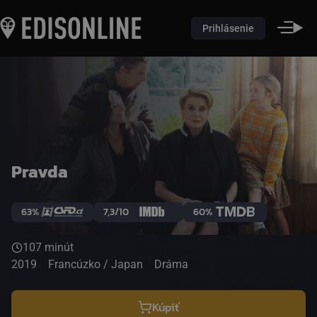
Prihlásenie
Pravda
63%
7,3/10
60%
107 minút
2019
Francúzko / Japan
Dráma
Kúpiť