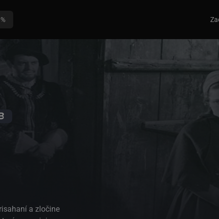
0%
Za
risahaní a zločine