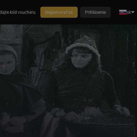
dajte kód voucheru
Registrovať sa
Prihlásenie
sk