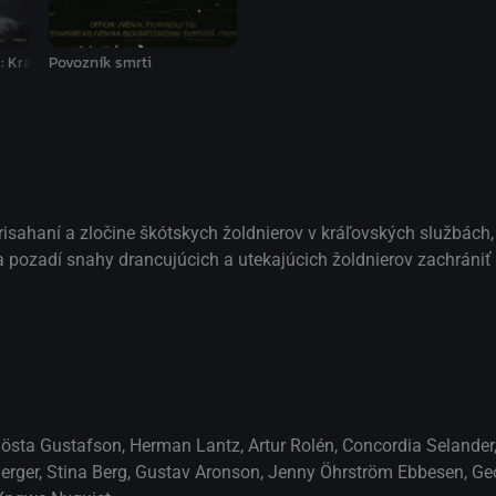
a: Kragrowargkomn a Jori Josiphson
Povozník smrti
isahaní a zločine škótskych žoldnierov v kráľovských službách, 
 pozadí snahy drancujúcich a utekajúcich žoldnierov zachrániť s
östa Gustafson
,
Herman Lantz
,
Artur Rolén
,
Concordia Selander
erger
,
Stina Berg
,
Gustav Aronson
,
Jenny Öhrström Ebbesen
,
Ge