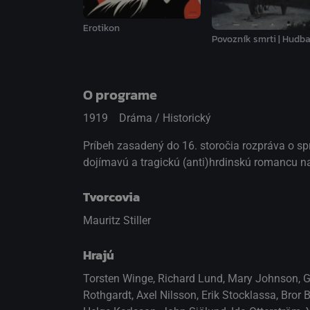
Erotikon
Povozník smrti | Hudb
O programe
1919
Dráma / Historický
Príbeh zasadený do 16. storočia rozpráva o spr
dojímavú a tragickú (anti)hrdinskú romancu na
Tvorcovia
Mauritz Stiller
Hrajú
Torsten Winge
,
Richard Lund
,
Mary Johnson
,
G
Rothgardt
,
Axel Nilsson
,
Erik Stocklassa
,
Bror B