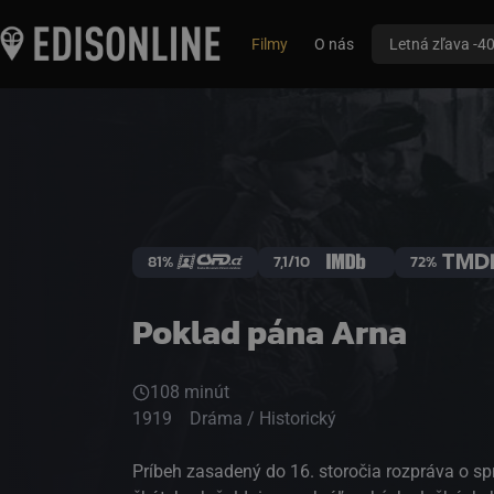
Filmy
O nás
Letná zľava -4
81%
7,1/10
72%
Poklad pána Arna
108 minút
1919
Dráma / Historický
Príbeh zasadený do 16. storočia rozpráva o sp