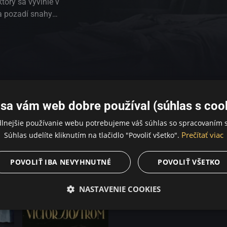
torý sa vyvinie v
a pozadí snahy
 si vlastný život.
sa vám web dobre používal (súhlas s coo
dlnejšie používanie webu potrebujeme váš súhlas so spracovaním s
Prečítať viac
Súhlas udelíte kliknutím na tlačidlo "Povoliť všetko".
POVOLIŤ IBA NEVYHNUTNÉ
POVOLIŤ VŠETKO
NASTAVENIE COOKIES