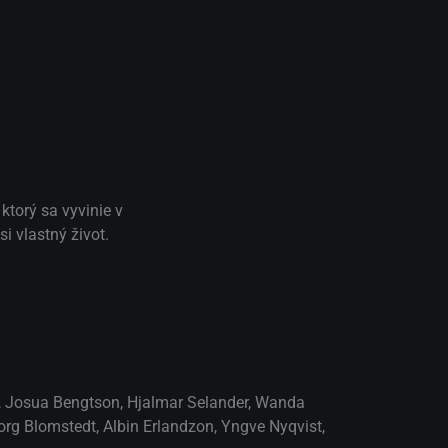
ktorý sa vyvinie v
i vlastný život.
,
Josua Bengtson
,
Hjalmar Selander
,
Wanda
org Blomstedt
,
Albin Erlandzon
,
Yngve Nyqvist
,