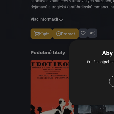
škótskych žoldnierov v kráľovských službách, k
dojímavú a tragickú (anti)hrdinskú romancu n
drancujúcich a utekajúcich žoldnierov zachrániť
Viac informácií
Kúpiť
Prehrať
Podobné tituly
Aby 
Pre čo najpoho