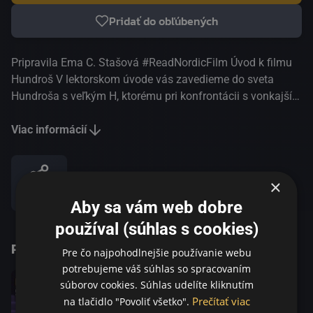
Pridať do obľúbených
Pripravila Ema C. Stašová #ReadNordicFilm Úvod k filmu
Hundroš V lektorskom úvode vás zavedieme do sveta
Hundroša s veľkým H, ktorému pri konfrontácii s vonkajším
svetom pravidelne dochádzajú nervy. Humorné fejtóny,
ktoré neskôr vyšli knižne, zožali veľký ohlas a mrzutý
Viac informácií
starček si získal srdcia mnohých. Prekladateľka knihy Ema
C. Stašová priblíži spoločenský kontext a pokúsi sa
zároveň ponúknuť odpoveď na otázku, akí vlastne
×
Zdieľať
Severania sú a do akej miery kniha hundroš reflektuje
Aby sa vám web dobre
fínsku národnú povahu. Úvod k filmu pripravil
používal (súhlas s cookies)
Škandinávsky dom v rámci svojho dlhodobého projektu
Podobné tituly
Severská literatúra v srdci Európy. Viac informácií nájdete
Pre čo najpohodlnejšie používanie webu
na www.skandinavskydum.cz
potrebujeme váš súhlas so spracovaním
súborov cookies. Súhlas udelíte kliknutím
Prečítať viac
na tlačidlo "Povoliť všetko".