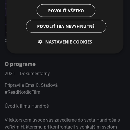
POVOLIŤ VŠETKO
POVOLIŤ IBA NEVYHNUTNÉ
CineTalk #6 – Záhada Silver Lake
NASTAVENIE COOKIES
O programe
2021
Dokumentárny
Pripravila Ema C. Stašová
#ReadNordicFilm
Úvod k filmu Hundroš
V lektorskom úvode vás zavedieme do sveta Hundroša s
veľkým H, ktorému pri konfrontácii s vonkajším svetom