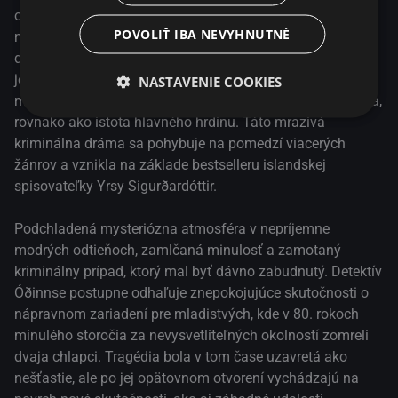
a lokálnu škandinávsku poetiku. Film získal šesť nominácií
odhaľuje znepokojujúce skutočnosti, ktoré sa týkajú
na ceny Islandskej filmovej a televíznej akadémie Edda.
POVOLIŤ IBA NEVYHNUTNÉ
neobjasnenej smrti dvoch chlapcov. Profesionálny život
detektíva sa prelína s jeho osobným a prípad sa dotkne aj
jeho dospievajúcej dcéry, ktorú po záhadnej samovražde
NASTAVENIE COOKIES
manželky vychováva sám. Racionálne uvažovanie sa rúca,
rovnako ako istota hlavného hrdinu. Táto mrazivá
kriminálna dráma sa pohybuje na pomedzí viacerých
žánrov a vznikla na základe bestselleru islandskej
spisovateľky Yrsy Sigurðardóttir.
Podchladená mysteriózna atmosféra v nepríjemne
modrých odtieňoch, zamlčaná minulosť a zamotaný
kriminálny prípad, ktorý mal byť dávno zabudnutý. Detektív
Óðinnse postupne odhaľuje znepokojujúce skutočnosti o
nápravnom zariadení pre mladistvých, kde v 80. rokoch
minulého storočia za nevysvetliteľných okolností zomreli
dvaja chlapci. Tragédia bola v tom čase uzavretá ako
nešťastie, ale po jej opätovnom otvorení vychádzajú na