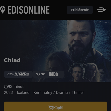
Prihlásenie
Chlad
63%
5,7/10
93 minút
2023
Iceland
Kriminálný / Dráma / Thriller
Kúpiť