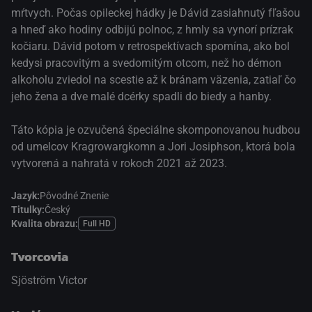
mŕtvych. Počas opileckej hádky je Dávid zasiahnutý fľašou
a hneď ako hodiny odbijú polnoc, z hmly sa vynorí prízrak
kočiaru. Dávid potom v retrospektívach spomína, ako bol
kedysi pracovitým a svedomitým otcom, než ho démon
alkoholu zviedol na scestie až k bránam väzenia, zatiaľ čo
jeho žena a dve malé dcérky spadli do biedy a hanby.
Táto kópia je ozvučená špeciálne skomponovanou hudbou
od umelcov Kragrowargkomn a Jori Josiphson, ktorá bola
vytvorená a nahratá v rokoch 2021 až 2023.
Jazyk:
Pôvodné Znenie
Titulky:
Český
Kvalita obrazu:
Full HD
Tvorcovia
Sjöström Victor