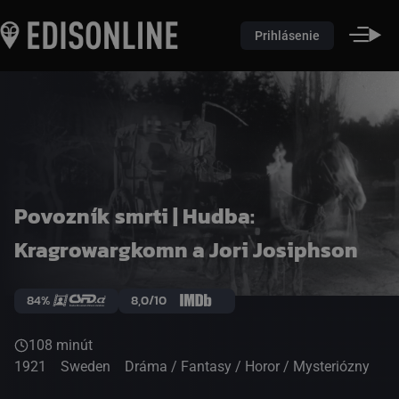
Prihlásenie
Povozník smrti | Hudba:
Kragrowargkomn a Jori Josiphson
84%
8,0/10
108 minút
1921
Sweden
Dráma / Fantasy / Horor / Mysteriózny