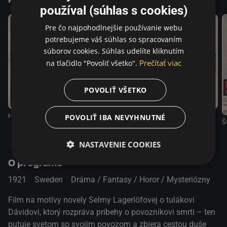
používal (súhlas s cookies)
Pre čo najpohodlnejšie používanie webu
potrebujeme váš súhlas so spracovaním
súborov cookies. Súhlas udelíte kliknutím
Prečítať viac
na tlačidlo "Povoliť všetko".
POVOLIŤ VŠETKO
Häxan: Čarodejníctvo v priebehu vekov
Terje Vigen
POVOLIŤ IBA NEVYHNUTNÉ
Gösta Berling
Š
NASTAVENIE COOKIES
O programe
1921
Sweden
Dráma / Fantasy / Horor / Mysteriózny
Film na motívy novely Selmy Lagerlöfovej o tulákovi
Dávidovi, ktorý rozpráva príbehy o povozníkovi smrti – ten
putuje svetom so svojim povozom a zbiera cestou duše