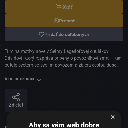
Kúpiť
Prehrať
Pridať do obľúbených
Film na motívy novely Selmy Lagerlöfovej o tulákovi
Dávidovi, ktorý rozpráva príbehy o povozníkovi smrti – ten
putuje svetom so svojim povozom a zbiera cestou duše
mŕtvych. Počas opileckej hádky je Dávid zasiahnutý fľašou
a hneď ako hodiny odbijú polnoc, z hmly sa vynorí prízrak
Viac informácií
kočiaru. Dávid potom v retrospektívach spomína, ako bol
kedysi pracovitým a svedomitým otcom, než ho démon
alkoholu zviedol na scestie až k bránam väzenia, zatiaľ čo
Zdieľať
jeho žena a dve malé dcérky spadli do biedy a hanby. Táto
kópia je ozvučená špeciálne skomponovanou hudbou od
×
umelcov Kragrowargkomn a Jori Josiphson, ktorá bola
Aby sa vám web dobre
Podobné tituly
vytvorená a nahratá v rokoch 2021 až 2023.