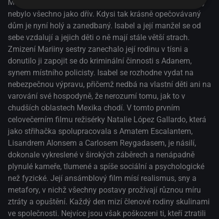
Marií. Od doby, kdy Isabelina matka odešla, však už nikdy
nebylo všechno jako dřív. Kdysi tak krásně opečovávaný
dům je nyní holý a zanedbaný. Isabel a její manžel se od
sebe vzdalují a jejich děti o ně mají stále větší strach.
Zmizení Mariiny sestry zanechalo její rodinu v tísni a
donutilo ji zapojit se do kriminální činnosti s Adanem,
synem místního policisty. Isabel se rozhodne vydat na
nebezpečnou výpravu, přičemž nedbá na vlastní děti ani na
varování své hospodyně, že nerozumí tomu, jak to v
chudších oblastech Mexika chodí. V tomto prvním
celovečerním filmu režisérky Natalie López Gallardo, která
jako střihačka spolupracovala s Amatem Escalantem,
Lisandrem Alonsem a Carlosem Reygadasem, je násilí,
dokonale vykreslené v širokých záběrech a nenápadně
plynulé kameře, tlumené a spíše sociální a psychologické
než fyzické. Její ansámblový film mísí realismus, sny a
metafory, v nichž všechny postavy prožívají různou míru
ztráty a opuštění. Každý den mizí členové rodiny skulinami
ve společnosti. Nejvíce jsou však poškozeni ti, kteří ztratili