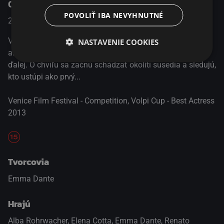
O programe
POVOLIŤ IBA NEVYHNUTNÉ
2013
Taliansko / Switzerland
Komédia / Dráma
V úzkej uličke v Palerme zastavia oproti sebe dve autá a
NASTAVENIE COOKIES
ani jeden zo šoférov nie je ochotný pustiť toho druhého
ďalej. O chvíľu sa začnú schádzať okolití susedia a sledujú,
kto ustúpi ako prvý...
Venice Film Festival - Competition, Volpi Cup - Best Actress
2013
Tvorcovia
Emma Dante
Hrajú
Alba Rohrwacher
,
Elena Cotta
,
Emma Dante
,
Renato