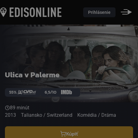
Prihlásenie
Ulica v Palerme
55%
6,5/10
89 minút
2013
Taliansko / Switzerland
Komédia / Dráma
Kúpiť