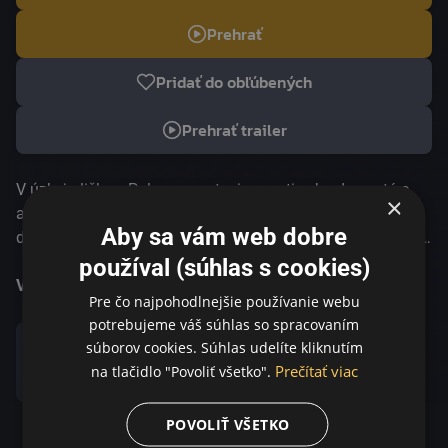
Prehrať
Pridať do obľúbených
Prehrať trailer
V úzkej uličke v Palerme zastavia oproti sebe dve autá a
×
ani jeden zo šoférov nie je ochotný pustiť toho druhého
Aby sa vám web dobre
ďalej. O chvíľu sa začnú schádzať okolití susedia a sledujú,
kto ustúpi ako prvý... Venice Film Festival - Competition,
používal (súhlas s cookies)
Volpi Cup - Best Actress 2013
Viac informácií
Pre čo najpohodlnejšie používanie webu
potrebujeme váš súhlas so spracovaním
súborov cookies. Súhlas udelíte kliknutím
Prečítať viac
na tlačidlo "Povoliť všetko".
Zdieľať
POVOLIŤ VŠETKO