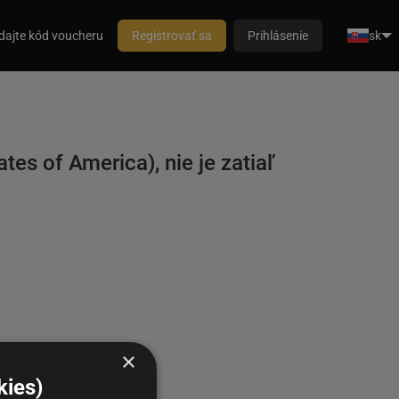
dajte kód voucheru
Registrovať sa
Prihlásenie
sk
es of America), nie je zatiaľ
×
kies)