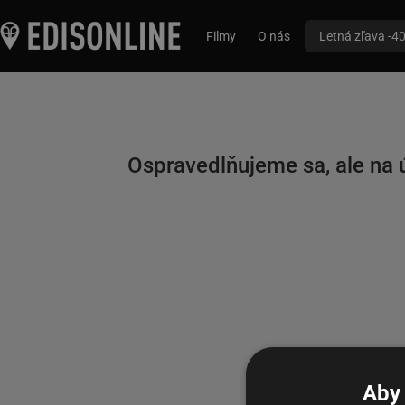
Filmy
O nás
Letná zľava -4
Ospravedlňujeme sa, ale na ú
Aby 