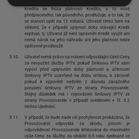
uplynutím 12 měsíční doby původně předplaceného
Kreditu se lhůta platnosti Kreditu, a to nově
předplaceného, tak původního, prodlužuje, a to tak, že
se stanoví opět na 12 měsíců. Uživatel tímto bere na
vědomí, že v případě uplynutí doby stávající Kredit
expiruje, tj. Uživatel již není oprávněn Kredit využít ani
nemá nárok na jeho náhradu ani jeho platnost nelze
opětovně prodloužit.
3.10.
Uživatel nemá právo na vrácení odpovídající části Ceny
za nevyužité Služby IPTV, pokud Smlouvu IPTV sám
vypoví před uplynutím doby platnosti a účinnosti
Smlouvy IPTV uzavřené na dobu určitou, a zároveň
pokud k výpovědi nedošlo z důvodu závažného
porušení Smlouvy IPTV ze strany Provozovatele.
Stejný důsledek má i vypovězení Smlouvy IPTV ze
strany Provozovatele v případě uvedeném v čl. 3.2
těchto Ujednání.
3.11.
V případě, že bude nade vší pochybnost prokázáno, že
Provozovatel odpovídá za škodu, potom je
odpovědnost Provozovatele limitována do maximální
výše Ceny za Služby za období 0,5 roku sjednané ve