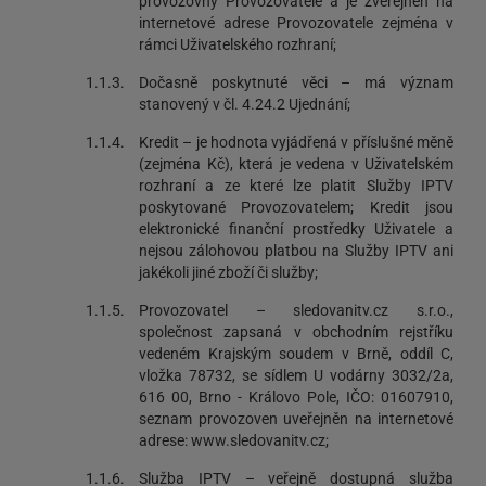
provozovny Provozovatele a je zveřejněn na
internetové adrese Provozovatele zejména v
rámci Uživatelského rozhraní;
1.1.3.
Dočasně poskytnuté věci – má význam
stanovený v čl. 4.24.2 Ujednání;
1.1.4.
Kredit – je hodnota vyjádřená v příslušné měně
(zejména Kč), která je vedena v Uživatelském
rozhraní a ze které lze platit Služby IPTV
poskytované Provozovatelem; Kredit jsou
elektronické finanční prostředky Uživatele a
nejsou zálohovou platbou na Služby IPTV ani
jakékoli jiné zboží či služby;
1.1.5.
Provozovatel – sledovanitv.cz s.r.o.,
společnost zapsaná v obchodním rejstříku
vedeném Krajským soudem v Brně, oddíl C,
vložka 78732, se sídlem U vodárny 3032/2a,
616 00, Brno - Královo Pole, IČO: 01607910,
seznam provozoven uveřejněn na internetové
adrese: www.sledovanitv.cz;
1.1.6.
Služba IPTV – veřejně dostupná služba