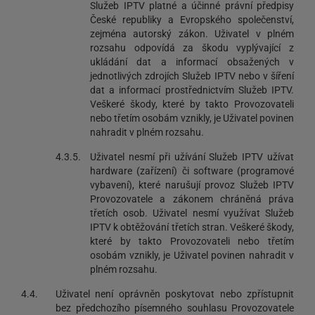
Služeb IPTV platné a účinné právní předpisy
České republiky a Evropského společenství,
zejména autorský zákon. Uživatel v plném
rozsahu odpovídá za škodu vyplývající z
ukládání dat a informací obsažených v
jednotlivých zdrojích Služeb IPTV nebo v šíření
dat a informací prostřednictvím Služeb IPTV.
Veškeré škody, které by takto Provozovateli
nebo třetím osobám vznikly, je Uživatel povinen
nahradit v plném rozsahu.
4.3.5.
Uživatel nesmí při užívání Služeb IPTV užívat
hardware (zařízení) či software (programové
vybavení), které narušují provoz Služeb IPTV
Provozovatele a zákonem chráněná práva
třetích osob. Uživatel nesmí využívat Služeb
IPTV k obtěžování třetích stran. Veškeré škody,
které by takto Provozovateli nebo třetím
osobám vznikly, je Uživatel povinen nahradit v
plném rozsahu.
4.4.
Uživatel není oprávněn poskytovat nebo zpřístupnit
bez předchozího písemného souhlasu Provozovatele