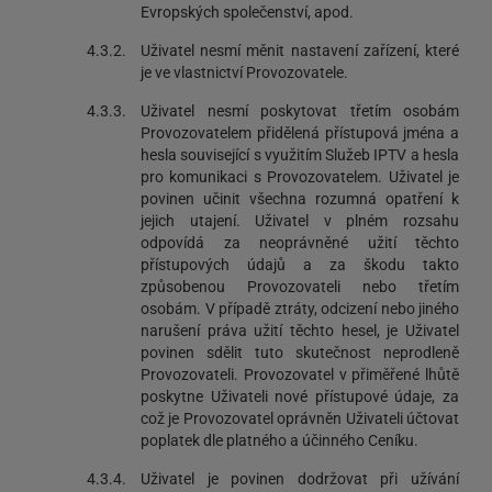
Evropských společenství, apod.
4.3.2.
Uživatel nesmí měnit nastavení zařízení, které
je ve vlastnictví Provozovatele.
4.3.3.
Uživatel nesmí poskytovat třetím osobám
Provozovatelem přidělená přístupová jména a
hesla související s využitím Služeb IPTV a hesla
pro komunikaci s Provozovatelem. Uživatel je
povinen učinit všechna rozumná opatření k
jejich utajení. Uživatel v plném rozsahu
odpovídá za neoprávněné užití těchto
přístupových údajů a za škodu takto
způsobenou Provozovateli nebo třetím
osobám. V případě ztráty, odcizení nebo jiného
narušení práva užití těchto hesel, je Uživatel
povinen sdělit tuto skutečnost neprodleně
Provozovateli. Provozovatel v přiměřené lhůtě
poskytne Uživateli nové přístupové údaje, za
což je Provozovatel oprávněn Uživateli účtovat
poplatek dle platného a účinného Ceníku.
4.3.4.
Uživatel je povinen dodržovat při užívání