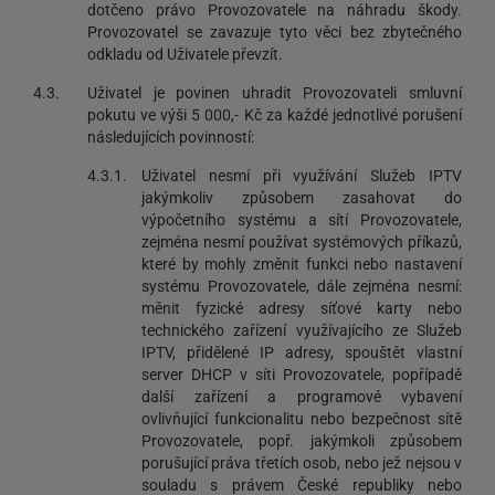
dotčeno právo Provozovatele na náhradu škody.
Provozovatel se zavazuje tyto věci bez zbytečného
odkladu od Uživatele převzít.
4.3.
Uživatel je povinen uhradit Provozovateli smluvní
pokutu ve výši 5 000,- Kč za každé jednotlivé porušení
následujících povinností:
4.3.1.
Uživatel nesmí při využívání Služeb IPTV
jakýmkoliv způsobem zasahovat do
výpočetního systému a sítí Provozovatele,
zejména nesmí používat systémových příkazů,
které by mohly změnit funkci nebo nastavení
systému Provozovatele, dále zejména nesmí:
měnit fyzické adresy síťové karty nebo
technického zařízení využívajícího ze Služeb
IPTV, přidělené IP adresy, spouštět vlastní
server DHCP v síti Provozovatele, popřípadě
další zařízení a programové vybavení
ovlivňující funkcionalitu nebo bezpečnost sítě
Provozovatele, popř. jakýmkoli způsobem
porušující práva třetích osob, nebo jež nejsou v
souladu s právem České republiky nebo