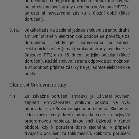
doručenou i tehdy, je-li doporučená zásilka adresována
na adresu smluvní strany uvedenou ve Smlouvě IPTV, a
adresát si nevyzvedne zásilku v úložní době (fikce
doručení).
3.16.
Jakákoli zásilka zaslaná jednou smluvní stranou druhé
smluvní straně v elektronické podobě se považuje za
doručenou i tehdy, je-li adresována na adresu
elektronické pošty (email) smluvní strany uvedené ve
Smlouvě IPTV, a to 15. dnem po jejím odeslání (fikce
doručení). Každá smluvní strana odpovídá za možnost
a schopnost přijímat zásilky na její adrese elektronické
pošty.
Článek 4 Smluvní pokuty
4.1.
Za závažné porušení smlouvy je Uživatel povinen
zaplatit Provozovateli smluvní pokutu ve výši
odpovídající ve Smlouvě sjednané ceně za Služby za
jeden měsíc ceny, která odpovídá ceně za nejvyšší
programovou nabídku, jakou měl Uživatel v rámci
období, kdy k porušení došlo sjednánu, v případě
trvajícího porušení za tolik měsíců, kolik toto porušení