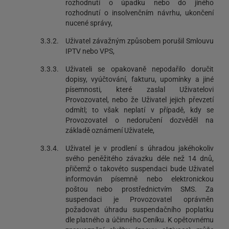
rozhodnutí o úpadku nebo do jiného
rozhodnutí o insolvenčním návrhu, ukončení
nucené správy,
3.3.2.
Uživatel závažným způsobem porušil Smlouvu
IPTV nebo VPS,
3.3.3.
Uživateli se opakovaně nepodařilo doručit
dopisy, vyúčtování, fakturu, upomínky a jiné
písemnosti, které zaslal Uživatelovi
Provozovatel, nebo že Uživatel jejich převzetí
odmítl; to však neplatí v případě, kdy se
Provozovatel o nedoručení dozvěděl na
základě oznámení Uživatele,
3.3.4.
Uživatel je v prodlení s úhradou jakéhokoliv
svého peněžitého závazku déle než 14 dnů,
přičemž o takovéto suspendaci bude Uživatel
informován písemně nebo elektronickou
poštou nebo prostřednictvím SMS. Za
suspendaci je Provozovatel oprávněn
požadovat úhradu suspendačního poplatku
dle platného a účinného Ceníku. K opětovnému