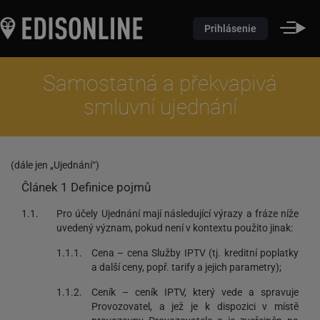
Prihlásenie
Samostatná a překvapivá
smluvní ujednání
(dále jen „Ujednání“)
Článek 1 Definice pojmů
1.1.
Pro účely Ujednání mají následující výrazy a fráze níže
uvedený význam, pokud není v kontextu použito jinak:
1.1.1.
Cena – cena Služby IPTV (tj. kreditní poplatky
a další ceny, popř. tarify a jejich parametry);
1.1.2.
Ceník – ceník IPTV, který vede a spravuje
Provozovatel, a jež je k dispozici v místě