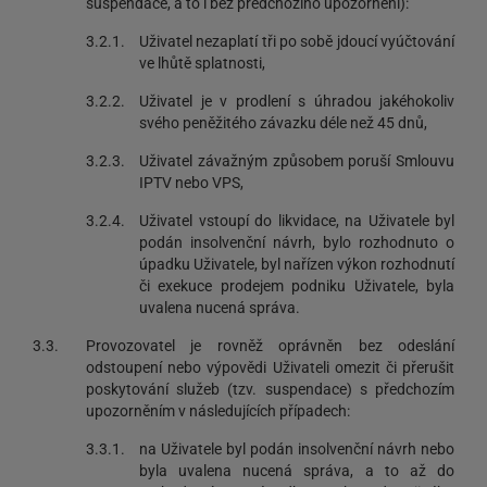
suspendace, a to i bez předchozího upozornění):
3.2.1.
Uživatel nezaplatí tři po sobě jdoucí vyúčtování
ve lhůtě splatnosti,
3.2.2.
Uživatel je v prodlení s úhradou jakéhokoliv
svého peněžitého závazku déle než 45 dnů,
3.2.3.
Uživatel závažným způsobem poruší Smlouvu
IPTV nebo VPS,
3.2.4.
Uživatel vstoupí do likvidace, na Uživatele byl
podán insolvenční návrh, bylo rozhodnuto o
úpadku Uživatele, byl nařízen výkon rozhodnutí
či exekuce prodejem podniku Uživatele, byla
uvalena nucená správa.
3.3.
Provozovatel je rovněž oprávněn bez odeslání
odstoupení nebo výpovědi Uživateli omezit či přerušit
poskytování služeb (tzv. suspendace) s předchozím
upozorněním v následujících případech:
3.3.1.
na Uživatele byl podán insolvenční návrh nebo
byla uvalena nucená správa, a to až do