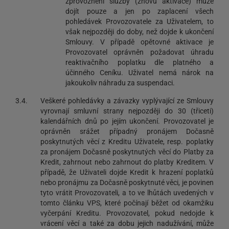
zprovoznění služby (znovu aktivace) může
dojít pouze a jen po zaplacení všech
pohledávek Provozovatele za Uživatelem, to
však nejpozději do doby, než dojde k ukončení
Smlouvy. V případě opětovné aktivace je
Provozovatel oprávněn požadovat úhradu
reaktivačního poplatku dle platného a
účinného Ceníku. Uživatel nemá nárok na
jakoukoliv náhradu za suspendaci.
3.4.
Veškeré pohledávky a závazky vyplývající ze Smlouvy
vyrovnají smluvní strany nejpozději do 30 (třiceti)
kalendářních dnů po jejím ukončení. Provozovatel je
oprávněn srážet případný pronájem Dočasně
poskytnutých věcí z Kreditu Uživatele, resp. poplatky
za pronájem Dočasně poskytnutých věcí do Platby za
Kredit, zahrnout nebo zahrnout do platby Kreditem. V
případě, že Uživateli dojde Kredit k hrazení poplatků
nebo pronájmu za Dočasně poskytnuté věci, je povinen
tyto vrátit Provozovateli, a to ve lhůtách uvedených v
tomto článku VPS, které počínají běžet od okamžiku
vyčerpání Kreditu. Provozovatel, pokud nedojde k
vrácení věcí a také za dobu jejich nadužívání, může