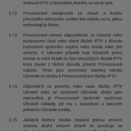
Smlouvě IPTV s Uživatelem, kterého se nárok týká.
3.12.
Provozovatel neodpovídá za obsah a kvalitu
převzatého televizního vysílání bez ohledu na to, jakou
technologií je šířeno.
3.13.
Provozovatel nenese odpovědnost za nutnost nebo
pozastavení části nebo všech Služeb IPTV z důvodu
rozhodnutí správního orgánu nebo soudu nebo jiné
autority. V takovém případě mají Uživatelé právo
nechat si vrátit Kredit za část nevyužitých Služeb IPTV,
který musel z těchto důvodů přestat Provozovatel
nabízet. Tímto jsou vyrovnány všechny nároky
Uživatele ve vztahu k Provozovateli pro Služby IPTV.
3.14.
Odpovídá-li za poruchu nebo vadu Služby IPTV
Uživatel nebo se oznámení Uživatele ukáže jako
nepravdivé, je Provozovatel oprávněn vyúčtovat
Uživateli náklady, jež mu v souvislosti s takovým
jednáním Uživatele vznikly.
3.15.
Jakákoli listinná zásilka zaslaná jednou smluvní
stranou druhé smluvní straně se považuje za