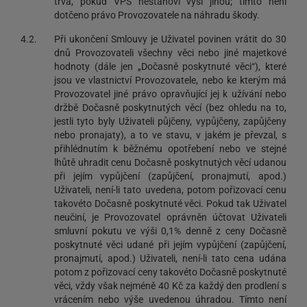
trvá, pokud VPS nestanoví výši jinou; tímto není
dotčeno právo Provozovatele na náhradu škody.
4.2.
Při ukončení Smlouvy je Uživatel povinen vrátit do 30
dnů Provozovateli všechny věci nebo jiné majetkové
hodnoty (dále jen „Dočasně poskytnuté věci“), které
jsou ve vlastnictví Provozovatele, nebo ke kterým má
Provozovatel jiné právo opravňující jej k užívání nebo
držbě Dočasně poskytnutých věcí (bez ohledu na to,
jestli tyto byly Uživateli půjčeny, vypůjčeny, zapůjčeny
nebo pronajaty), a to ve stavu, v jakém je převzal, s
přihlédnutím k běžnému opotřebení nebo ve stejné
lhůtě uhradit cenu Dočasně poskytnutých věcí udanou
při jejím vypůjčení (zapůjčení, pronajmutí, apod.)
Uživateli, není-li tato uvedena, potom pořizovací cenu
takovéto Dočasně poskytnuté věci. Pokud tak Uživatel
neučiní, je Provozovatel oprávněn účtovat Uživateli
smluvní pokutu ve výši 0,1% denně z ceny Dočasně
poskytnuté věci udané při jejím vypůjčení (zapůjčení,
pronajmutí, apod.) Uživateli, není-li tato cena udána
potom z pořizovací ceny takovéto Dočasně poskytnuté
věci, vždy však nejméně 40 Kč za každý den prodlení s
vrácením nebo výše uvedenou úhradou. Tímto není