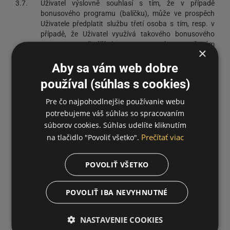
3.7.
Uživatel výslovně souhlasí s tím, že v případě
bonusového programu (balíčku), může ve prospěch
Uživatele předplatit službu třetí osoba s tím, resp. v
případě, že Uživatel využívá takového bonusového
programu (balíčku) v rozsahu určeném
×
Provozovatelem, souhlasí Uživatel s tím, aby náklady
Aby sa vám web dobre
za tyto Služby IPTV, kterou jsou předmětem
takovéhoto bonusového programu (balíčku), uhradila
používal (súhlas s cookies)
třetí osoba. Na úhradu třetí osobou ovšem Uživatel
nemá právní nárok. Uživatel bere na vědomí a výslovně
Pre čo najpohodlnejšie používanie webu
souhlasí tím, že pokud třetí osoba přestane za
potrebujeme váš súhlas so spracovaním
Uživatele Službu IPTV hradit je Provozovatel oprávněn
súborov cookies. Súhlas udelíte kliknutím
deaktivovat přípojku. Opětovnou aktivaci provede
Prečítať viac
na tlačidlo "Povoliť všetko".
Uživatel již za podmínek stanovených VPS.
3.8.
Ceny za Služby IPTV se je možno začít účtovat od
POVOLIŤ VŠETKO
okamžiku zprovoznění Služby IPTV ze strany
Provozovatele. Není přitom rozhodné, zda-li a z jakého
důvodu Uživatel Službu IPTV užívá či nikoliv,
POVOLIŤ IBA NEVYHNUTNÉ
rozhodující je přitom rozsah a Cena Služby IPTV.
3.9.
Kredit je platný po dobu 12 měsíců od jeho předplacení.
NASTAVENIE COOKIES
V případě předplacení (dokoupení) dalšího Kreditu před