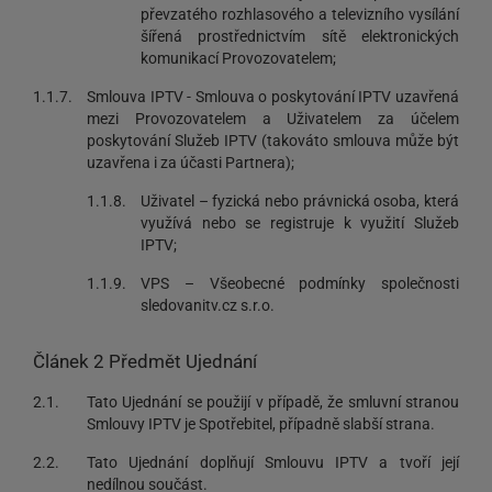
převzatého rozhlasového a televizního vysílání
šířená prostřednictvím sítě elektronických
komunikací Provozovatelem;
1.1.7.
Smlouva IPTV - Smlouva o poskytování IPTV uzavřená
mezi Provozovatelem a Uživatelem za účelem
poskytování Služeb IPTV (takováto smlouva může být
uzavřena i za účasti Partnera);
1.1.8.
Uživatel – fyzická nebo právnická osoba, která
využívá nebo se registruje k využití Služeb
IPTV;
1.1.9.
VPS – Všeobecné podmínky společnosti
sledovanitv.cz s.r.o.
Článek 2 Předmět Ujednání
2.1.
Tato Ujednání se použijí v případě, že smluvní stranou
Smlouvy IPTV je Spotřebitel, případně slabší strana.
2.2.
Tato Ujednání doplňují Smlouvu IPTV a tvoří její
nedílnou součást.