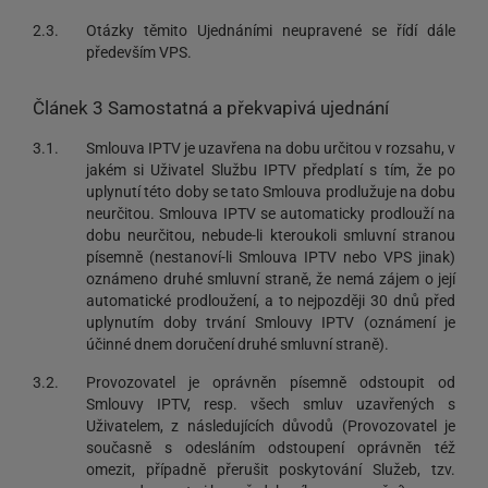
2.3.
Otázky těmito Ujednáními neupravené se řídí dále
především VPS.
Článek 3 Samostatná a překvapivá ujednání
3.1.
Smlouva IPTV je uzavřena na dobu určitou v rozsahu, v
jakém si Uživatel Službu IPTV předplatí s tím, že po
uplynutí této doby se tato Smlouva prodlužuje na dobu
neurčitou. Smlouva IPTV se automaticky prodlouží na
dobu neurčitou, nebude-li kteroukoli smluvní stranou
písemně (nestanoví-li Smlouva IPTV nebo VPS jinak)
oznámeno druhé smluvní straně, že nemá zájem o její
automatické prodloužení, a to nejpozději 30 dnů před
uplynutím doby trvání Smlouvy IPTV (oznámení je
účinné dnem doručení druhé smluvní straně).
3.2.
Provozovatel je oprávněn písemně odstoupit od
Smlouvy IPTV, resp. všech smluv uzavřených s
Uživatelem, z následujících důvodů (Provozovatel je
současně s odesláním odstoupení oprávněn též
omezit, případně přerušit poskytování Služeb, tzv.