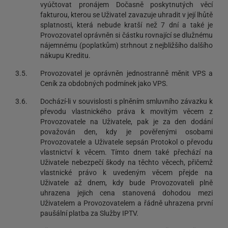
vyúčtovat pronájem Dočasně poskytnutých věcí
fakturou, kterou se Uživatel zavazuje uhradit v její lhůtě
splatnosti, která nebude kratší než 7 dní a také je
Provozovatel oprávněn si částku rovnající se dlužnému
nájemnému (poplatkům) strhnout z nejbližšího dalšího
nákupu Kreditu.
3.5.
Provozovatel je oprávněn jednostranně měnit VPS a
Ceník za obdobných podmínek jako VPS.
3.6.
Dochází-li v souvislosti s plněním smluvního závazku k
převodu vlastnického práva k movitým věcem z
Provozovatele na Uživatele, pak je za den dodání
považován den, kdy je pověřenými osobami
Provozovatele a Uživatele sepsán Protokol o převodu
vlastnictví k věcem. Tímto dnem také přechází na
Uživatele nebezpečí škody na těchto věcech, přičemž
vlastnické právo k uvedeným věcem přejde na
Uživatele až dnem, kdy bude Provozovateli plně
uhrazena jejich cena stanovená dohodou mezi
Uživatelem a Provozovatelem a řádně uhrazena první
paušální platba za Služby IPTV.