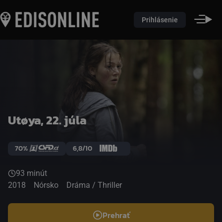
Prihlásenie
Utøya, 22. júla
70%
6,8/10
93 minút
2018
Nórsko
Dráma / Thriller
Prehrať