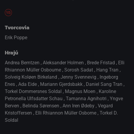
Tvorcovia
Erik Poppe
Hrajú
Andrea Berntzen
,
Aleksander Holmen
,
Brede Fristad
,
Elli
Rhiannon Müller Osbourne
,
Sorosh Sadat
,
Hang Tran
,
Solveig Koløen Birkeland
,
Jenny Svennevig
,
Ingeborg
Enes
,
Ada Eide
,
Mariann Gjerdsbakk
,
Daniel Sang Tran
,
Torkel Dommersnes Soldal
,
Magnus Moen
,
Karoline
Petronella Ulfsdatter Schau
,
Tamanna Agnihotri
,
Yngve
Berven
,
Belinda Sørensen
,
Ann Iren Ødeby
,
Vegard
Kristoffersen
,
Elli Rhiannon Müller Osborne
,
Torkel D.
Soldal