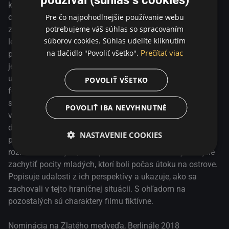
Popisuje udalosti z ich perspektívy a ukazuje, ako sa
ktoré sa stali v tento tragický deň v r. 2011 na nórskom
zachovali v tejto hraničnej situácii. S ohľadom na
Pre čo najpohodlnejšie používanie webu
ostrove, keď pravicový politický aktivista Andreas Breivik
pozostalých sú charaktery filmu fiktívne. Nominácia na
potrebujeme váš súhlas so spracovaním
zabil 77 ľudí - účastníkov letného pobytu účastníkov
Zlatého medveďa, Berlinále 2018
súborov cookies. Súhlas udelíte kliknutím
letného pobytu mládežníckej organizácie Nórskej strany
Prečítať viac
na tlačidlo "Povoliť všetko".
práce. Táto masová vražda šokovala celý svet a tento film
je nakrútený na základe reálnych svedectiev. Film
uchováva princíp jednoty miesta a času, je nakrútený
POVOLIŤ VŠETKO
formou akoby jedného záberu, ktorý sugestívnou kamerou
sleduje pohyb hlavnej aktérky – 18 ročnej Kaji a ďalších
POVOLIŤ IBA NEVYHNUTNÉ
vyplašených teenagerov, ktorí zo začiatku netušia , čo sa
deje, len počujú neprestávajúcu streľbu a v panike bežia a
NASTAVENIE COOKIES
pokúšajú sa ukryť. Scenár filmu je založený na
rozhovoroch s tými, ktorí prežili a snaží sa čo najvernejšie
zachytiť pocity mladých, ktorí boli počas útoku na ostrove.
Popisuje udalosti z ich perspektívy a ukazuje, ako sa
zachovali v tejto hraničnej situácii. S ohľadom na
pozostalých sú charaktery filmu fiktívne.
Nominácia na Zlatého medveďa, Berlinále 2018