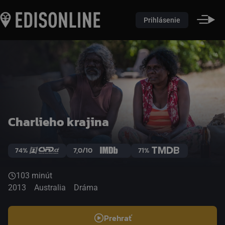
Prihlásenie
Charlieho krajina
74%
7,0/10
71%
103 minút
2013
Australia
Dráma
Prehrať