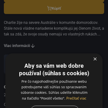
Kúpiť
Charlie žije na severe Austrálie v komunite domorodcov.
Stále nová vládne nariadenie komplikujú jej členom život, a
tak sa zdá, že svoje osudy nemajú vo vlastných rukách.
Potom, čo Charliemu zabaví zbraň a ručne vyrezávané
kopije, nemá čím loviť. Preto sa vydá do buše, kde hodlá žiť
Viac informácií
postarom. Musia však "bojovať" nielen s prírodnými
×
živlami, ale aj s vlastným starnúcom telom. Čoskoro je
nútený svoj súkromný boj vzdať, vrátiť sa do civilizácie a
Aby sa vám web dobre
Zdieľať
nakoniec aj vyhľadať lekársku pomoc. To, čo v nemocnici
používal (súhlas s cookies)
nájde, sa však ukáže len ako začiatok jeho dlhé cesty späť
domov.
Pre čo najpohodlnejšie používanie webu
O programe
potrebujeme váš súhlas so spracovaním
súborov cookies. Súhlas udelíte kliknutím
2013
Australia
Dráma
Prečítať viac
na tlačidlo "Povoliť všetko".
Charlie žije na severe Austrálie v komunite domorodcov.