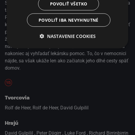
Stále nová vládne nariadenie komplikujú jej členom život, a
POVOLIŤ VŠETKO
tak sa zdá, že svoje osudy nemajú vo vlastných rukách.
Potom, čo Charliemu zabaví zbraň a ručne vyrezávané
POVOLIŤ IBA NEVYHNUTNÉ
kopije, nemá čím loviť. Preto sa vydá do buše, kde hodlá žiť
postarom. Musia však "bojovať" nielen s prírodnými
NASTAVENIE COOKIES
živlami, ale aj s vlastným starnúcom telom. Čoskoro je
nútený svoj súkromný boj vzdať, vrátiť sa do civilizácie a
nakoniec aj vyhľadať lekársku pomoc. To, čo v nemocnici
nájde, sa však ukáže len ako začiatok jeho dlhé cesty späť
domov.
Tvorcovia
Rolf de Heer, Rolf de Heer, David Gulpilil
Hrajú
David Gulpilil
,
Peter Djigirr
,
Luke Ford
,
Richard Birrinbirrin