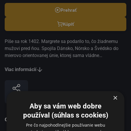
Prehrať
Kúpiť
Píše sa rok 1402. Margrete sa podarilo to, čo žiadnemu
mužovi pred ňou. Spojila Dánsko, Nórsko a Švédsko do
mierovo orientovanej únie, ktorej sama vládne
prostredníctvom svojho mladého adoptívneho syna Erika.
Únia je však obkľúčená nepriateľmi, a tak Margrete plánuje
Viac informácií
manželstvo medzi Erikom a anglickou princeznou.
Spojenectvo s Anglickom by únii zaručilo status
vznikajúcej európskej veľmoci, ale hroziace sprisahanie
×
Zdieľať
môže zničiť Margrete a všetko, čomu verila. Režisérka
Charlotte Sieling má za sebou dlhú kariéru ako jedna z
Aby sa vám web dobre
najznámejších dánskych režisérok TV sérií, ako Borgiovci
používal (súhlas s cookies)
O programe
(2013), The Killing, Most (2011), Those Who Kill (2014) a
Pre čo najpohodlnejšie používanie webu
americký seriál Homeland (V mene vlasti) (2018). Charlotte
Životopisný /