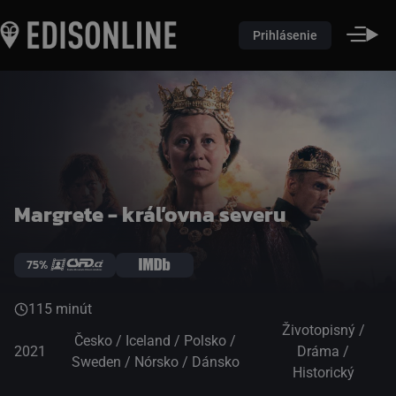
Prihlásenie
Margrete - kráľovna severu
75%
115 minút
Životopisný /
Česko / Iceland / Polsko /
2021
Dráma /
Sweden / Nórsko / Dánsko
Historický