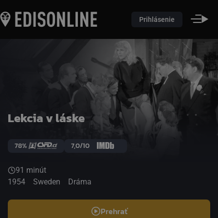
Prihlásenie
Lekcia v láske
78%
7,0/10
91 minút
1954
Sweden
Dráma
Prehrať