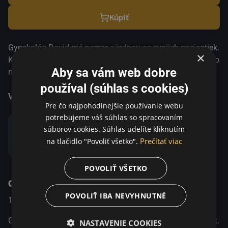
Kúpiť
Gynekológ David má pomer s jednou so svojich pacientiek.
×
Keď sa jeho žena Mariane o nevere dozvie, opustí ho s jeho
Aby sa vám web dobre
najlepším priateľom Carlom-Adamom. Obaja sú
presvedčení, že sa rozvedú, ale po náhodnom stretnutí si
používal (súhlas s cookies)
manželia uvedomia, že 15-ročný vzťah plný
Viac informácií
Pre čo najpohodlnejšie používanie webu
nezabudnuteľných zážitkov je natoľko pevný, že ho len tak
potrebujeme váš súhlas so spracovaním
niečo nerozbije.
súborov cookies. Súhlas udelíte kliknutím
Prečítať viac
na tlačidlo "Povoliť všetko".
Zdieľať
POVOLIŤ VŠETKO
O programe
POVOLIŤ IBA NEVYHNUTNÉ
1954
Sweden
Dráma
Gynekológ David má pomer s jednou so svojich pacientiek.
NASTAVENIE COOKIES