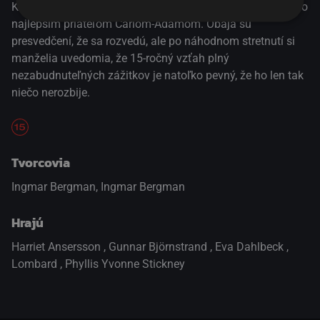
Keď sa jeho žena Mariane o nevere dozvie, opustí ho s jeho
najlepším priateľom Carlom-Adamom. Obaja sú
presvedčení, že sa rozvedú, ale po náhodnom stretnutí si
manželia uvedomia, že 15-ročný vzťah plný
nezabudnuteľných zážitkov je natoľko pevný, že ho len tak
niečo nerozbije.
Tvorcovia
Ingmar Bergman, Ingmar Bergman
Hrajú
Harriet Ansersson
,
Gunnar Björnstrand
,
Eva Dahlbeck
,
Lombard
,
Phyllis Yvonne Stickney