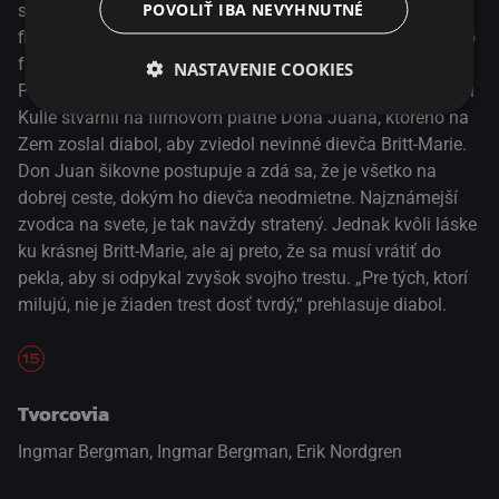
POVOLIŤ IBA NEVYHNUTNÉ
staré írske príslovie, ktoré Ingmar Bergman previedol do
filmového jazyka v snímke Diablovo oko z roku 1960. Táto
fantasy komédia je protikladom stredovekej balady
NASTAVENIE COOKIES
Prameň panny, ktorú režisér nakrútil v tom istom roku. Jarl
Kulle stvárnil na filmovom plátne Dona Juana, ktorého na
Zem zoslal diabol, aby zviedol nevinné dievča Britt-Marie.
Don Juan šikovne postupuje a zdá sa, že je všetko na
dobrej ceste, dokým ho dievča neodmietne. Najznámejší
zvodca na svete, je tak navždy stratený. Jednak kvôli láske
ku krásnej Britt-Marie, ale aj preto, že sa musí vrátiť do
pekla, aby si odpykal zvyšok svojho trestu. „Pre tých, ktorí
milujú, nie je žiaden trest dosť tvrdý,“ prehlasuje diabol.
Tvorcovia
Ingmar Bergman, Ingmar Bergman, Erik Nordgren