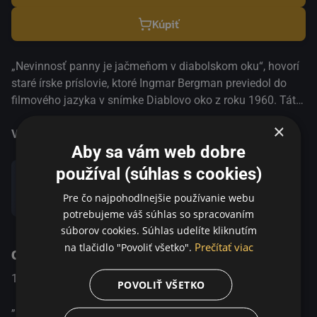
Kúpiť
„Nevinnosť panny je jačmeňom v diabolskom oku“, hovorí
staré írske príslovie, ktoré Ingmar Bergman previedol do
filmového jazyka v snímke Diablovo oko z roku 1960. Táto
fantasy komédia je protikladom stredovekej balady
×
Prameň panny, ktorú režisér nakrútil v tom istom roku. Jarl
Viac informácií
Aby sa vám web dobre
Kulle stvárnil na filmovom plátne Dona Juana, ktorého na
Zem zoslal diabol, aby zviedol nevinné dievča Britt-Marie.
používal (súhlas s cookies)
Don Juan šikovne postupuje a zdá sa, že je všetko na
Pre čo najpohodlnejšie používanie webu
Zdieľať
dobrej ceste, dokým ho dievča neodmietne. Najznámejší
potrebujeme váš súhlas so spracovaním
zvodca na svete, je tak navždy stratený. Jednak kvôli láske
súborov cookies. Súhlas udelíte kliknutím
ku krásnej Britt-Marie, ale aj preto, že sa musí vrátiť do
Prečítať viac
na tlačidlo "Povoliť všetko".
O programe
pekla, aby si odpykal zvyšok svojho trestu. „Pre tých, ktorí
milujú, nie je žiaden trest dosť tvrdý,“ prehlasuje diabol.
1960
Sweden
Dráma / Fantasy
POVOLIŤ VŠETKO
„Nevinnosť panny je jačmeňom v diabolskom oku“, hovorí