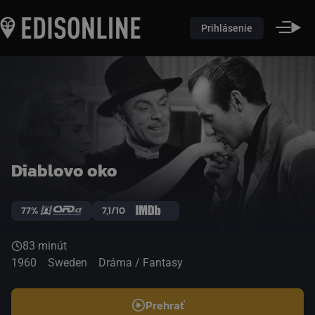
Prihlásenie
Diablovo oko
77%
7,1/10
83 minút
1960
Sweden
Dráma / Fantasy
Prehrať