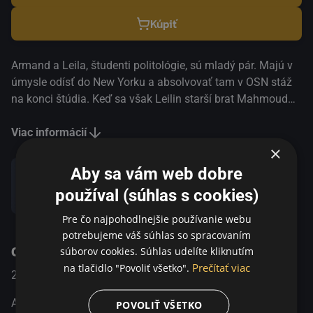
Kúpiť
Armand a Leila, študenti politológie, sú mladý pár. Majú v
úmysle odísť do New Yorku a absolvovať tam v OSN stáž
na konci štúdia. Keď sa však Leilin starší brat Mahmoud
vráti z dlhodobého pobytu v Jemene, ktorý ho radikálne
zmenil, postaví sa proti ľúbostnému vzťahu svojej sestry a
Viac informácií
×
rozhodne sa, že mladý pár za každú cenu rozdelí. Ak sa
chce Armand dostať do Mahmoudovho bytu a znova
Aby sa vám web dobre
uvidieť Leilu, nemá na výber: musí si obliecť nikáb,
používal (súhlas s cookies)
Zdieľať
celotelový závoj! Na druhý deň zazvoní pri Leiliných
dverách istá Šeherezáda so zahalenou tvárou, ktorá
Pre čo najpohodlnejšie používanie webu
Mahmouda nenechá ľahostajným…
potrebujeme váš súhlas so spracovaním
O programe
súborov cookies. Súhlas udelíte kliknutím
Prečítať viac
na tlačidlo "Povoliť všetko".
2017
Francúzko
Komédia
Armand a Leila, študenti politológie, sú mladý pár. Majú v
POVOLIŤ VŠETKO