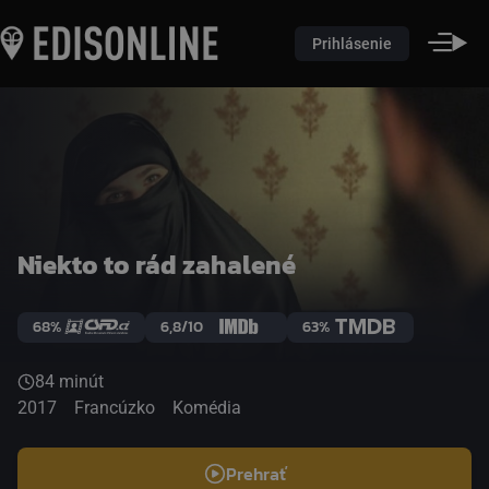
Prihlásenie
Niekto to rád zahalené
68%
6,8/10
63%
84 minút
2017
Francúzko
Komédia
Prehrať