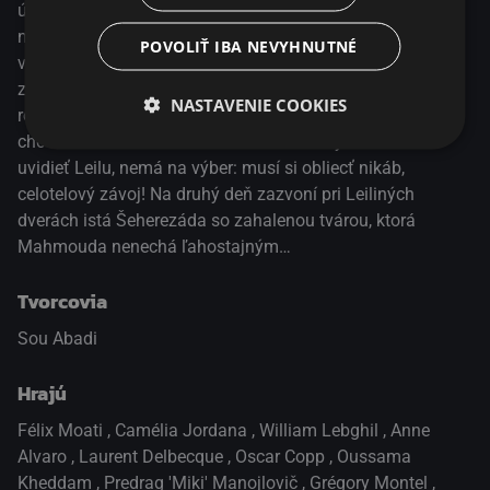
úmysle odísť do New Yorku a absolvovať tam v OSN stáž
na konci štúdia. Keď sa však Leilin starší brat Mahmoud
POVOLIŤ IBA NEVYHNUTNÉ
vráti z dlhodobého pobytu v Jemene, ktorý ho radikálne
zmenil, postaví sa proti ľúbostnému vzťahu svojej sestry a
NASTAVENIE COOKIES
rozhodne sa, že mladý pár za každú cenu rozdelí. Ak sa
chce Armand dostať do Mahmoudovho bytu a znova
uvidieť Leilu, nemá na výber: musí si obliecť nikáb,
celotelový závoj! Na druhý deň zazvoní pri Leiliných
dverách istá Šeherezáda so zahalenou tvárou, ktorá
Mahmouda nenechá ľahostajným…
Tvorcovia
Sou Abadi
Hrajú
Félix Moati
,
Camélia Jordana
,
William Lebghil
,
Anne
Alvaro
,
Laurent Delbecque
,
Oscar Copp
,
Oussama
Kheddam
,
Predrag 'Miki' Manojlovič
,
Grégory Montel
,