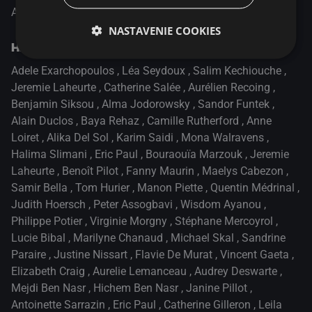
Abdellatif Kechiche
NASTAVENIE COOKIES
Hrajú
Adele Exarchopoulos
,
Léa Seydoux
,
Salim Kechiouche
,
Jeremie Laheurte
,
Catherine Salée
,
Aurélien Recoing
,
Benjamin Siksou
,
Alma Jodorowsky
,
Sandor Funtek
,
Alain Duclos
,
Baya Rehaz
,
Camille Rutherford
,
Anne
Loiret
,
Alika Del Sol
,
Karim Saidi
,
Mona Walravens
,
Halima Slimani
,
Eric Paul
,
Bouraouïa Marzouk
,
Jeremie
Laheurte
,
Benoît Pilot
,
Fanny Maurin
,
Maelys Cabezon
,
Samir Bella
,
Tom Hurier
,
Manon Piette
,
Quentin Médrinal
,
Judith Hoersch
,
Peter Assogbavi
,
Wisdom Ayanou
,
Philippe Potier
,
Virginie Morgny
,
Stéphane Mercoyrol
,
Lucie Bibal
,
Marilyne Chanaud
,
Michael Skal
,
Sandrine
Paraire
,
Justine Nissart
,
Flavie De Murat
,
Vincent Gaeta
,
Elizabeth Craig
,
Aurelie Lemanceau
,
Audrey Deswarte
,
Mejdi Ben Nasr
,
Hichem Ben Nasr
,
Janine Pillot
,
Antoinette Sarrazin
,
Eric Paul
,
Catherine Gilleron
,
Leila