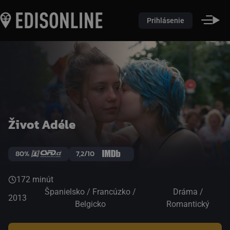
Prihlásenie
Život Adéle
80%
7,2/10
172 minút
Španielsko / Francúzko /
Dráma /
2013
Belgicko
Romantický