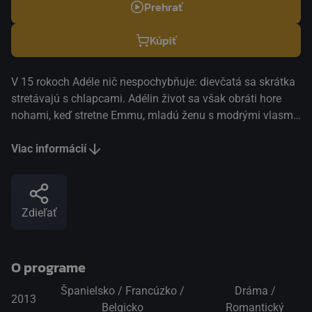
Prehrať
Kúpiť
V 15 rokoch Adéle nič nespochybňuje: dievčatá sa skrátka
stretávajú s chlapcami. Adélin život sa však obráti hore
nohami, keď stretne Emmu, mladú ženu s modrými vlasmi,
ktorá jej umožní objaviť doposiaľ nepoznané túžby a
presadiť sa v živote ako dospelá žena. Adéle dospieva,
Viac informácií
hľadá samu seba, stráca sa a znovu sa nachádza...
Režisér Abdellatif Kechiche šokoval na MFF v Cannes
2013 divákov aj filmových kritikov svojím detailným
Zdieľať
vykreslením sexuálnych scén, a zároveň uchvátil
výnimočným príbehom dvoch žien, ktoré hľadajú cestu k
sebe samým i k okolitému svetu.
O programe
Španielsko / Francúzko /
Dráma /
2013
Belgicko
Romantický