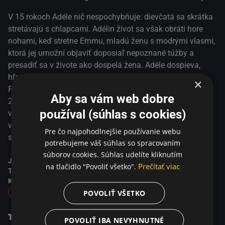
V 15 rokoch Adéle nič nespochybňuje: dievčatá sa skrátka
stretávajú s chlapcami. Adélin život sa však obráti hore
nohami, keď stretne Emmu, mladú ženu s modrými vlasmi,
ktorá jej umožní objaviť doposiaľ nepoznané túžby a
presadiť sa v živote ako dospelá žena. Adéle dospieva,
hľadá samu seba, stráca sa a znovu sa nachádza...
×
Režisér Abdellatif Kechiche šokoval na MFF v Cannes
Aby sa vám web dobre
2013 divákov aj filmových kritikov svojím detailným
používal (súhlas s cookies)
vykreslením sexuálnych scén, a zároveň uchvátil
výnimočným príbehom dvoch žien, ktoré hľadajú cestu k
Pre čo najpohodlnejšie používanie webu
sebe samým i k okolitému svetu.
potrebujeme váš súhlas so spracovaním
súborov cookies. Súhlas udelíte kliknutím
Jazyk:
Francouzsky
Prečítať viac
na tlačidlo "Povoliť všetko".
Titulky:
Česky
Kvalita obrazu:
Full HD
POVOLIŤ VŠETKO
Tvorcovia
POVOLIŤ IBA NEVYHNUTNÉ