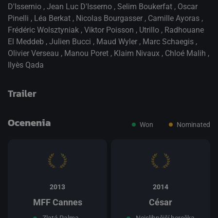
D'Issernio
,
Jean Luc D'Isserno
,
Selim Boukerfat
,
Oscar
Pinelli
,
Léa Berkat
,
Nicolas Bourgasser
,
Camille Ayoras
,
Frédéric Wolsztyniak
,
Viktor Poisson
,
Utrillo
,
Radhouane
El Meddeb
,
Julien Bucci
,
Maud Wyler
,
Marc Schaegis
,
Olivier Verseau
,
Manou Poret
,
Klaim Nivaux
,
Chloé Malih
,
Ilyès Qada
Trailer
Ocenenia
Won
Nominated
prepnite na prehrávač HTML5
.
2013
2014
MFF Cannes
César