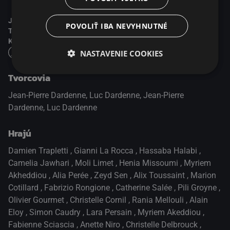
Jazyk:
Francouzsky
POVOLIŤ IBA NEVYHNUTNÉ
Titulky:
Česky
Kvalita obrazu:
Full HD
NASTAVENIE COOKIES
Tvorcovia
Jean-Pierre Dardenne, Luc Dardenne, Jean-Pierre
Dardenne, Luc Dardenne
Hrajú
Damien Trapletti
,
Gianni La Rocca
,
Hassaba Halabi
,
Camelia Jawhari
,
Moli Limet
,
Henia Missoumi
,
Myriem
Akheddiou
,
Alia Perée
,
Zeyd Sen
,
Alix Toussaint
,
Marion
Cotillard
,
Fabrizio Rongione
,
Catherine Salée
,
Pili Groyne
,
Olivier Gourmet
,
Christelle Cornil
,
Rania Mellouli
,
Alain
Eloy
,
Simon Caudry
,
Lara Persain
,
Myriem Akeddiou
,
Fabienne Sciascia
,
Anette Niro
,
Christelle Delbrouck
,