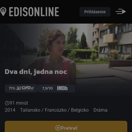
Prihlásenie
Dva dni, jedna noc
71%
7,3/10
91 minút
2014
Taliansko / Francúzko / Belgicko
Dráma
Prehrať