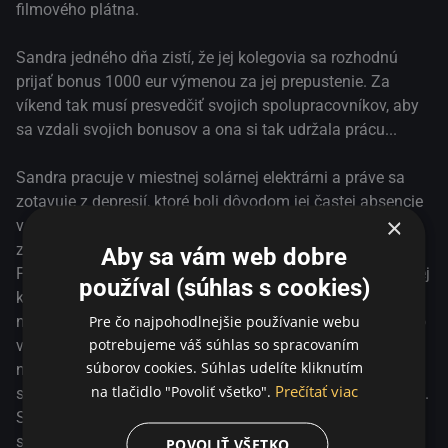
aby sa rozhodli v jej prospech. Sandrina prosba je
filmového plátna.
jednoduchá: “Neľutujte ma! Len sa skúste vžiť do mojej
situácie.“
Sandra jedného dňa zistí, že jej kolegovia sa rozhodnú
prijať bonus 1000 eur výmenou za jej prepustenie. Za
víkend tak musí presvedčiť svojich spolupracovníkov, aby
sa vzdali svojich bonusov a ona si tak udržala prácu...
Sandra pracuje v miestnej solárnej elektrárni a práve sa
zotavuje z depresií, ktoré boli dôvodom jej častej absencie
×
v práci. Vedenie spoločnosti nemá záujem o takýchto
zamestnancov, no nechce vystupovať v zlom svetle.
Aby sa vám web dobre
Finálne rozhodnutie o Sandrinom osude tak necháva na jej
používal (súhlas s cookies)
kolegoch, ktorí majú určiť, či Sandra o prácu príde alebo
Pre čo najpohodlnejšie používanie webu
nie. Ak áno, budú si môcť ponechať svoje ročné bonusy vo
potrebujeme váš súhlas so spracovaním
výške 1000 Eur, a ak nie, tak o ne prídu. Sandra sa
súborov cookies. Súhlas udelíte kliknutím
nevzdáva a počas dvoch dní a jednej noci sa zo všetkých
Prečítať viac
na tlačidlo "Povoliť všetko".
síl snaží presvedčiť kolegov, aby sa rozhodli v jej prospech.
Sandrina prosba je jednoduchá: “Neľutujte ma! Len sa
skúste vžiť do mojej situácie.“
POVOLIŤ VŠETKO