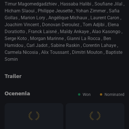
Timur Magomedgadzhiev
,
Hassaba Halibi
,
Soufiane Jilal
,
Hicham Slaoui
,
Philippe Jeusette
,
Yohan Zimmer
,
Safia
Gollas
,
Marion Lory
,
Angélique Michaux
,
Laurent Caron
,
Joachim Vincent
,
Donovan Deroulez
,
Tom Adjibi
,
Elena
Doratiotto
,
Franck Laisné
,
Maïdy Ankaye
,
Alao Kasongo
,
Serge Koto
,
Morgan Marinne
,
Gianni La Rocca
,
Ben
Hamidou
,
Carl Jadot
,
Sabine Raskin
,
Corentin Lahaye
,
Carmela Nicosia
,
Alix Toussant
,
Dimitri Mouton
,
Baptiste
Sornin
Trailer
Ocenenia
Won
Nominated
prepnite na prehrávač HTML5
.