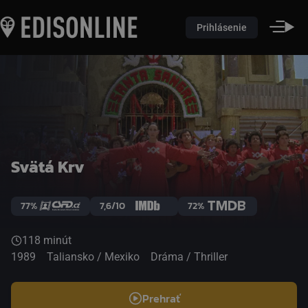
Prihlásenie
Svätá Krv
77%
7,6/10
72%
118 minút
1989
Taliansko / Mexiko
Dráma / Thriller
Prehrať