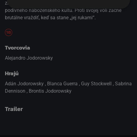
znovu stretol so svojou bezruko matkou – vodkyňou
podivného náboženského kultu. Proti svojej vôli začne
brutálne vraždiť, keď sa stane „jej rukami“.
Tvorcovia
Alejandro Jodorowsky
Hrajú
Adán Jodorowsky
,
Blanca Guerra
,
Guy Stockwell
,
Sabrina
Dennison
,
Brontis Jodorowsky
Trailer