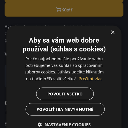
Kúpiť
Bývalý cirkusant uteká z psychiatrickej liečebne, aby sa
×
znovu stretol so svojou bezruko matkou – vodkyňou
Aby sa vám web dobre
podivného náboženského kultu. Proti svojej vôli začne
brutálne vraždiť, keď sa stane „jej rukami“.
používal (súhlas s cookies)
Viac informácií
Pre čo najpohodlnejšie používanie webu
potrebujeme váš súhlas so spracovaním
súborov cookies. Súhlas udelíte kliknutím
Prečítať viac
na tlačidlo "Povoliť všetko".
Zdieľať
POVOLIŤ VŠETKO
O programe
POVOLIŤ IBA NEVYHNUTNÉ
1989
Taliansko / Mexiko
Dráma / Thriller
Bývalý cirkusant uteká z psychiatrickej liečebne, aby sa
NASTAVENIE COOKIES