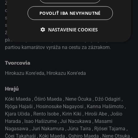
Zatiaľ čo jeden žije s matkou, druhý zostal s otcom a
oboch chlapcov delia stovky kilometrov. Sú spolu síce v
POVOLIŤ IBA NEVYHNUTNÉ
spojení, ale ich najväčším prianím je, aby zase mohli žiť
spolu v jednej domácnosti. Jedného dňa sa Koiči dozvie,
NASTAVENIE COOKIES
že na mieste, kde sa stretávajú protiidúce rýchlovlaky, sa
plní všetky želania. S pomocou rodiny vymyslí plán a s
partiou kamarátov vyráža na cestu za zázrakom.
Tvorcovia
Hirokazu Kore'eda, Hirokazu Kore'eda
Hrajú
Kóki Maeda
,
Óširó Maeda
,
Nene Ócuka
,
Džó Odagiri
,
Rjóga Hajaši
,
Hosinosuke Nagayosi
,
Kanna Hašimoto
,
Kjara Učida
,
Rento Isobe
,
Kirin Kiki
,
Hiroši Abe
,
Jošio
Harada
,
Isao Hašizume
,
Jui Nacukawa
,
Masami
Nagasawa
,
Juri Nakamura
,
Júna Taira
,
Rjósei Tajama
,
Čóei Takahaši
,
Kóki Maeda
,
Oshiro Maeda
,
Nene Otsuka
,