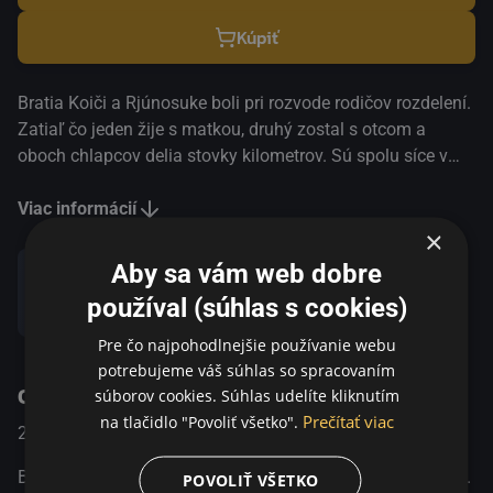
Kúpiť
Bratia Koiči a Rjúnosuke boli pri rozvode rodičov rozdelení.
Zatiaľ čo jeden žije s matkou, druhý zostal s otcom a
oboch chlapcov delia stovky kilometrov. Sú spolu síce v
spojení, ale ich najväčším prianím je, aby zase mohli žiť
spolu v jednej domácnosti. Jedného dňa sa Koiči dozvie,
Viac informácií
×
že na mieste, kde sa stretávajú protiidúce rýchlovlaky, sa
plní všetky želania. S pomocou rodiny vymyslí plán a s
Aby sa vám web dobre
partiou kamarátov vyráža na cestu za zázrakom.
používal (súhlas s cookies)
Zdieľať
Pre čo najpohodlnejšie používanie webu
potrebujeme váš súhlas so spracovaním
O programe
súborov cookies. Súhlas udelíte kliknutím
Prečítať viac
na tlačidlo "Povoliť všetko".
2011
Japan
Dráma
Bratia Koiči a Rjúnosuke boli pri rozvode rodičov rozdelení.
POVOLIŤ VŠETKO