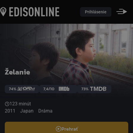
Prihlásenie
Želanie
74%
7,4/10
73%
123 minút
2011
Japan
Dráma
Prehrať