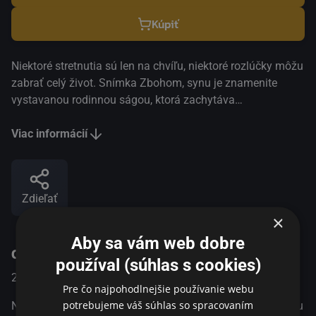
Kúpiť
Niektoré stretnutia sú len na chvíľu, niektoré rozlúčky môžu
zabrať celý život. Snímka Zbohom, synu je znamenite
vystavanou rodinnou ságou, ktorá zachytáva
transformáciu čínskej spoločnosti prostredníctvom príbehu
manželského páru postihnutého osudovou tragédiou. Film,
Viac informácií
ktorý je práve tak emotívnou melodrámou ako prenikavou
štúdiou kultúrnych a politických premien, sleduje svojich
hrdinov v priebehu troch desaťročí – od otrasov čínskej
Zdieľať
kultúrnej revolúcie 80. rokov minulého storočia až po
×
problematickú prosperitu súčasného čínskeho
turbokapitalizmu. Neokázalý, mimoriadne dojemný a
Aby sa vám web dobre
O programe
výborne nasnímaný film Zbohom, synu je dôkazom, že
používal (súhlas s cookies)
veľké city nepotrebujú veľké gestá. MFF Berlinale, Najlepšia
2019
China
Dráma
herečka, Najlepší herec 2019 Ázijské filmové ceny,
Pre čo najpohodlnejšie používanie webu
Najlepšia réžia 2020 MFF Toronto, Súčasný svetový film
potrebujeme váš súhlas so spracovaním
Niektoré stretnutia sú len na chvíľu, niektoré rozlúčky môžu