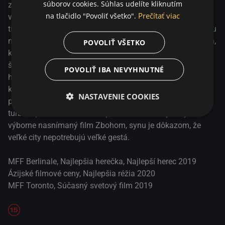
2019
súborov cookies. Súhlas udelíte kliknutím
zabrať celý život. Snímka Zbohom, synu je znamenite
Prečítať viac
na tlačidlo "Povoliť všetko".
vystavanou rodinnou ságou, ktorá zachytáva
transformáciu čínskej spoločnosti prostredníctvom príbehu
manželského páru postihnutého osudovou tragédiou. Film,
POVOLIŤ VŠETKO
ktorý je práve tak emotívnou melodrámou ako prenikavou
štúdiou kultúrnych a politických premien, sleduje svojich
POVOLIŤ IBA NEVYHNUTNÉ
hrdinov v priebehu troch desaťročí – od otrasov čínskej
kultúrnej revolúcie 80. rokov minulého storočia až po
NASTAVENIE COOKIES
problematickú prosperitu súčasného čínskeho
turbokapitalizmu. Neokázalý, mimoriadne dojemný a
výborne nasnímaný film Zbohom, synu je dôkazom, že
veľké city nepotrebujú veľké gestá.
MFF Berlinale, Najlepšia herečka, Najlepší herec 2019
Ázijské filmové ceny, Najlepšia réžia 2020
MFF Toronto, Súčasný svetový film 2019