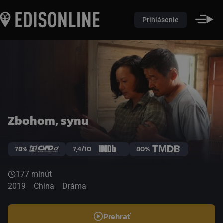
Prihlásenie
Zbohom, synu
78%
7,4/10
80%
177 minút
2019
China
Dráma
Prehrať