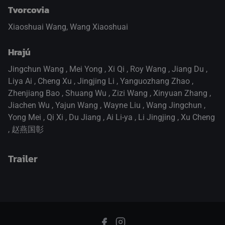
Tvorcovia
Xiaoshuai Wang, Wang Xiaoshuai
Hrajú
Jingchun Wang
,
Mei Yong
,
Xi Qi
,
Roy Wang
,
Jiang Du
,
Liya Ai
,
Cheng Xu
,
Jingjing Li
,
Yanguozhang Zhao
,
Zhenjiang Bao
,
Shuang Wu
,
Zizi Wang
,
Xinyuan Zhang
,
Jiachen Wu
,
Yajun Wang
,
Wayne Liu
,
Wang Jingchun
,
Yong Mei
,
Qi Xi
,
Du Jiang
,
Ai Li-ya
,
Li Jingjing
,
Xu Cheng
,
赵燕国彰
Trailer
prepnite na prehrávač HTML5
.