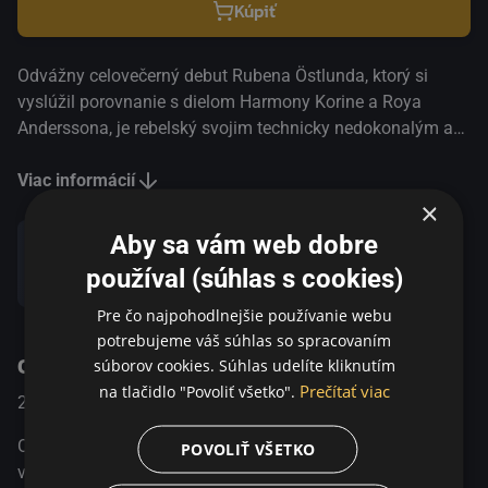
Kúpiť
Odvážny celovečerný debut Rubena Östlunda, ktorý si
vyslúžil porovnanie s dielom Harmony Korine a Roya
Anderssona, je rebelský svojim technicky nedokonalým a
prakticky bezdejovým stvárnením obrazoborcov a
outsiderov žijúcich na okraji fiktívneho mesta známeho
Viac informácií
×
ako Jöteborg. Östlund svojou chladne odťažitou, večne
statickou kamerou vytvára na vzorke chuligánov,
Aby sa vám web dobre
motorkárov a buskerov divoký, zvláštny a miestami
používal (súhlas s cookies)
Zdieľať
prekvapivo citlivý pohľad na nevýslovnú podivnosť ľudskej
povahy.
Pre čo najpohodlnejšie používanie webu
potrebujeme váš súhlas so spracovaním
O programe
súborov cookies. Súhlas udelíte kliknutím
Prečítať viac
na tlačidlo "Povoliť všetko".
2004
Sweden
Dráma
Odvážny celovečerný debut Rubena Östlunda, ktorý si
POVOLIŤ VŠETKO
vyslúžil porovnanie s dielom Harmony Korine a Roya