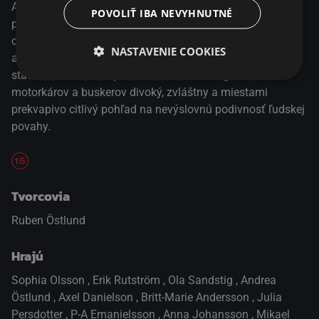
Anderssona, je rebelský svojim technicky nedokonalým a
POVOLIŤ IBA NEVYHNUTNÉ
prakticky bezdejovým stvárnením obrazoborcov a
outsiderov žijúcich na okraji fiktívneho mesta známeho
NASTAVENIE COOKIES
ako Jöteborg. Östlund svojou chladne odťažitou, večne
statickou kamerou vytvára na vzorke chuligánov,
motorkárov a buskerov divoký, zvláštny a miestami
prekvapivo citlivý pohľad na nevýslovnú podivnosť ľudskej
povahy.
Tvorcovia
Ruben Östlund
Hrajú
Sophia Olsson
,
Erik Rutström
,
Ola Sandstig
,
Andrea
Östlund
,
Axel Danielson
,
Britt-Marie Andersson
,
Julia
Persdotter
,
P-A Emanielsson
,
Anna Johansson
,
Mikael