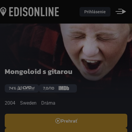
Prihlásenie
Mongoloid s gitarou
74%
7,0/10
2004
Sweden
Dráma
Prehrať