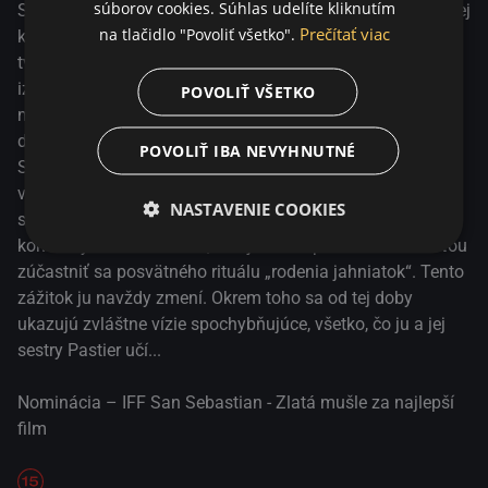
mušle za najlepší film
súborov cookies. Súhlas udelíte kliknutím
Selah, ktoré sa narodilo do alternatívne žijúcej náboženskej
Prečítať viac
na tlačidlo "Povoliť všetko".
komunity známej ako „Stádo“. Toto čisto ženské „Stádo“,
tvorené ženami a dievčatami v rozličnom veku, žije
izolovane v poľnohospodárskej osade a je vedené jediným
POVOLIŤ VŠETKO
mužom. Svojho vodcu prezývajú „Pastierom“ a každá z
dievčat je buď jeho milenkou, alebo dcérou. Násťročná
POVOLIŤ IBA NEVYHNUTNÉ
Selah je absolútne oddaná stúpenkyňa sekty, paralelne
voči tomu sa však spriatelí so Sarah, ženou, ktorá, pre
NASTAVENIE COOKIES
svoju skepsu voči Pastierovmu učeniu, bola vylúčená z
komunity. Prichádza deň, keď je Selah poctená možnosťou
zúčastniť sa posvätného rituálu „rodenia jahniatok“. Tento
zážitok ju navždy zmení. Okrem toho sa od tej doby
ukazujú zvláštne vízie spochybňujúce, všetko, čo ju a jej
sestry Pastier učí...
Nominácia – IFF San Sebastian - Zlatá mušle za najlepší
film