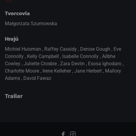
Tvorcovia
Małgorzata Szumowska
Hrajú
Michiel Huisman
,
Raffey Cassidy
,
Denise Gough
,
Eve
Connolly
,
Kelly Campbell
,
Isabelle Connolly
,
Ailbhe
Cowley
,
Juliette Crosbie
,
Zara Devlin
,
Esosa Ighodaro
,
Charlotte Moore
,
Irene Kelleher
,
Jane Herbert
,
Mallory
Adams
,
David Fawaz
Trailer
prepnite na prehrávač HTML5
.