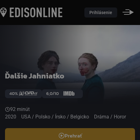
Prihlásenie
Ďalšie Jahniatko
40%
6,0/10
92 minút
2020
USA / Polsko / Írsko / Belgicko
Dráma / Horor
Prehrať