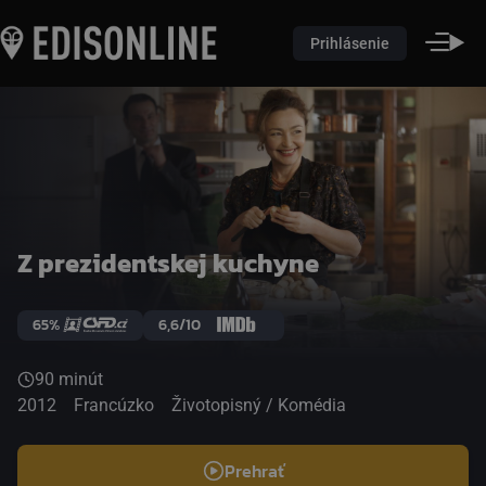
Prihlásenie
Z prezidentskej kuchyne
65%
6,6/10
90 minút
2012
Francúzko
Životopisný / Komédia
Prehrať