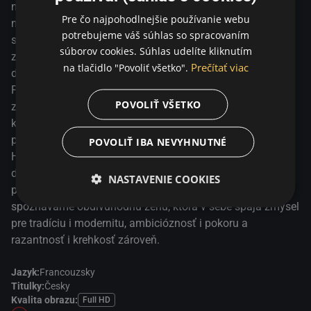
razantnosť i krehkosť zároveň.
najnovšom filme Z prezidentskej kuchyne príbeh
Pre čo najpohodlnejšie používanie webu
neobyčajnej ženy Hortense, ktorá počúva svoje srdce, a čo
potrebujeme váš súhlas so spracovaním
si zaumieni, to aj dosiahne. Všetky jej dobrodružstvá sú
súborov cookies. Súhlas udelíte kliknutím
zviazané s varením a jedno z nich je priam neuveriteľné –
Prečítať viac
na tlačidlo "Povoliť všetko".
dva roky varila priamo pre francúzskeho prezidenta
Françoisa Mitteranda v paláci Élysée a prenikla do
POVOLIŤ VŠETKO
zákulisného politického sveta najmocnejšieho muža v
krajine. Christian Vincent vo filme paralelne rozvíja dve
príbehové línie. V prvej z nich sa ocitáme v Antarktíde, kde
POVOLIŤ IBA NEVYHNUTNÉ
Hortense istú dobu pôsobila, a prostredníctvom mladej
dokumentaristky sa vraciame späť do čias jej náročnej, no
NASTAVENIE COOKIES
prestížnej práce v prezidentskom paláci. Postupne tak
spoznávame obdivuhodnú ženu, ktorá v sebe spája zmysel
pre tradíciu i modernitu, ambicióznosť i pokoru a
razantnosť i krehkosť zároveň.
Jazyk:
Francouzsky
Titulky:
Česky
Kvalita obrazu:
Full HD