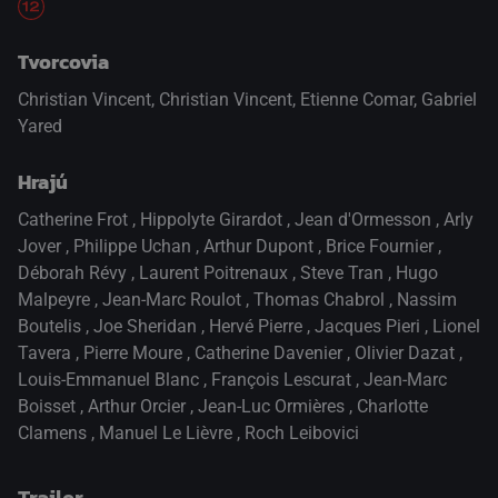
Tvorcovia
Christian Vincent, Christian Vincent, Etienne Comar, Gabriel
Yared
Hrajú
Catherine Frot
,
Hippolyte Girardot
,
Jean d'Ormesson
,
Arly
Jover
,
Philippe Uchan
,
Arthur Dupont
,
Brice Fournier
,
Déborah Révy
,
Laurent Poitrenaux
,
Steve Tran
,
Hugo
Malpeyre
,
Jean-Marc Roulot
,
Thomas Chabrol
,
Nassim
Boutelis
,
Joe Sheridan
,
Hervé Pierre
,
Jacques Pieri
,
Lionel
Tavera
,
Pierre Moure
,
Catherine Davenier
,
Olivier Dazat
,
Louis-Emmanuel Blanc
,
François Lescurat
,
Jean-Marc
Boisset
,
Arthur Orcier
,
Jean-Luc Ormières
,
Charlotte
Clamens
,
Manuel Le Lièvre
,
Roch Leibovici