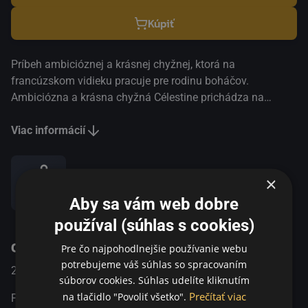
Kúpiť
Príbeh ambicióznej a krásnej chyžnej, ktorá na
francúzskom vidieku pracuje pre rodinu boháčov.
Ambiciózna a krásna chyžná Célestine prichádza na
prelome 19. a 20. storočia pracovať na francúzsky vidiek k
zámožnej rodine Lanlairovcov. Musí sa vyrovnať tak so
Viac informácií
sexuálnymi návrhmi svojho pána, tak i s nevrlou paňou
domu, ktorá vládne v domácnosti pevnou rukou. Zároveň
×
je ale fascinovaná Josephom ― tajuplným záhradníkom
Zdieľať
so sklonmi k antisemitizmu. Po Jeanovi Renoirovi a
Aby sa vám web dobre
Luisovi Buňuelovi je Benoît Jacquot už tretím režisérom,
používal (súhlas s cookies)
ktorý sfilmoval slávny román Octava Mirbeaua Denník
O programe
komornej.
Pre čo najpohodlnejšie používanie webu
potrebujeme váš súhlas so spracovaním
2015
Francúzko / Belgicko
Dráma
súborov cookies. Súhlas udelíte kliknutím
Prečítať viac
na tlačidlo "Povoliť všetko".
Príbeh ambicióznej a krásnej chyžnej, ktorá na