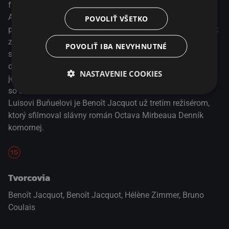
francúzskom vidieku pracuje pre rodinu boháčov.
Ambiciózna a krásna chyžná Célestine prichádza na
POVOLIŤ VŠETKO
prelome 19. a 20. storočia pracovať na francúzsky vidiek k
zámožnej rodine Lanlairovcov. Musí sa vyrovnať tak so
POVOLIŤ IBA NEVYHNUTNÉ
sexuálnymi návrhmi svojho pána, tak i s nevrlou paňou
domu, ktorá vládne v domácnosti pevnou rukou. Zároveň
NASTAVENIE COOKIES
je ale fascinovaná Josephom ― tajuplným záhradníkom
so sklonmi k antisemitizmu. Po Jeanovi Renoirovi a
Luisovi Buňuelovi je Benoît Jacquot už tretím režisérom,
ktorý sfilmoval slávny román Octava Mirbeaua Denník
komornej.
Tvorcovia
Benoît Jacquot, Benoît Jacquot, Hélène Zimmer, Bruno
Coulais