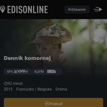
Prihlásenie
Denník komornej
57%
6,2/10
92 minút
2015
Francúzko / Belgicko
Dráma
Prehrať