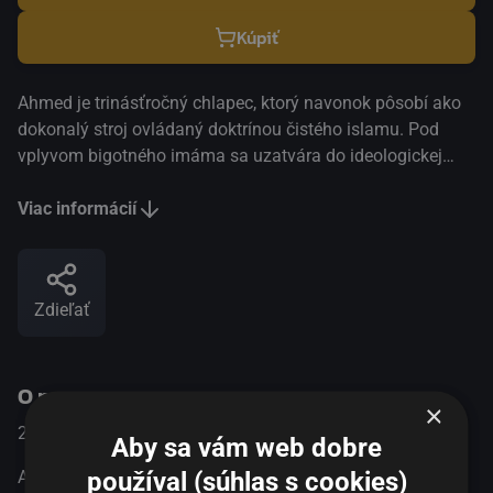
Kúpiť
Ahmed je trinásťročný chlapec, ktorý navonok pôsobí ako
dokonalý stroj ovládaný doktrínou čistého islamu. Pod
vplyvom bigotného imáma sa uzatvára do ideologickej
ulity. Život v liberálnej belgickej spoločnosti sa pre neho
mení na sled odmietania a nenávisti, ktoré si projektuje
Viac informácií
predovšetkým do osoby priateľskej a otvorenej učiteľky.
Fanatická viera dovedie Ahmeda až ku krajnému činu.
Bratia Dardennovci, majstri sociálneho realizmu, vo
Zdieľať
svojom novom filme skúmajú, ako hlboko pod nánosom
náboženskej doktríny sa ukrýva ľudskosť a čo môže zvrátiť
náboženský fanatizmus – výchova, sociálna otvorenosť
O programe
alebo prvá láska.
×
2019
Francúzko / Belgicko
Dráma
Aby sa vám web dobre
používal (súhlas s cookies)
Ahmed je trinásťročný chlapec, ktorý navonok pôsobí ako