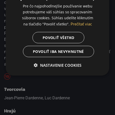
dokonalý stroj ovládaný doktrínou čistého islamu. Pod
Pre čo najpohodlnejšie používanie webu
vplyvom bigotného imáma sa uzatvára do ideologickej
potrebujeme váš súhlas so spracovaním
ulity. Život v liberálnej belgickej spoločnosti sa pre neho
súborov cookies. Súhlas udelíte kliknutím
mení na sled odmietania a nenávisti, ktoré si projektuje
Prečítať viac
na tlačidlo "Povoliť všetko".
predovšetkým do osoby priateľskej a otvorenej učiteľky.
Fanatická viera dovedie Ahmeda až ku krajnému činu.
POVOLIŤ VŠETKO
Bratia Dardennovci, majstri sociálneho realizmu, vo
svojom novom filme skúmajú, ako hlboko pod nánosom
POVOLIŤ IBA NEVYHNUTNÉ
náboženskej doktríny sa ukrýva ľudskosť a čo môže zvrátiť
náboženský fanatizmus – výchova, sociálna otvorenosť
alebo prvá láska.
NASTAVENIE COOKIES
Tvorcovia
Jean-Pierre Dardenne, Luc Dardenne
Hrajú