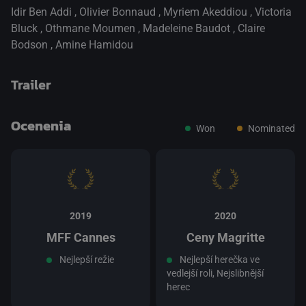
Idir Ben Addi
,
Olivier Bonnaud
,
Myriem Akeddiou
,
Victoria
Bluck
,
Othmane Moumen
,
Madeleine Baudot
,
Claire
Bodson
,
Amine Hamidou
Trailer
Ocenenia
Won
Nominated
prepnite na prehrávač HTML5
.
2019
2020
MFF Cannes
Ceny Magritte
Nejlepší režie
Nejlepší herečka ve
vedlejší roli, Nejslibnější
herec