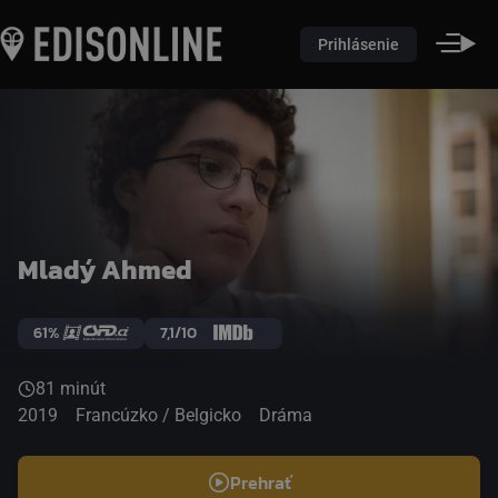
Prihlásenie
Mladý Ahmed
61%
7,1/10
81 minút
2019
Francúzko / Belgicko
Dráma
Prehrať