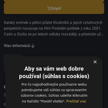
Kúpiť
Italský snímek o pětici přátel třicátníků a jejich vztahových
peripetiích navazuje na film Poslední polibek z roku 2001.
Carlo a Giulia se po letech odluky rozvádějí, a přestože už
každý žije svým životem, Paolo na Giuliu nedokáže
zapomenout. Paul je v depresi a závislý na lécích, přesto si
Viac informácií
začne románek s Livií, ženou bývalého drogového dealera,
který se právě vrátil z vězení. Marco se zdá být šťastně
×
ženatý s Veronikou, zpráva o očekávání potomka ho ale
Aby sa vám web dobre
Zdieľať
vykolejí. Alberto, který se na konci prvního filmu vrátil ze
společného výletu, se stále chce zbavit všeho, co má pocit,
používal (súhlas s cookies)
že ho drtí…
Pre čo najpohodlnejšie používanie webu
O programe
potrebujeme váš súhlas so spracovaním
2010
Taliansko / Francúzko
Dráma / Romantický
súborov cookies. Súhlas udelíte kliknutím
Prečítať viac
na tlačidlo "Povoliť všetko".
Italský snímek o pětici přátel třicátníků a jejich vztahových