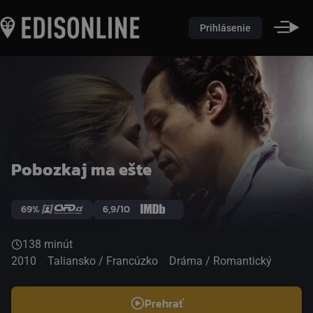
Prihlásenie
Pobozkaj ma ešte
69%
6,9/10
138 minút
2010
Taliansko / Francúzko
Dráma / Romantický
Prehrať