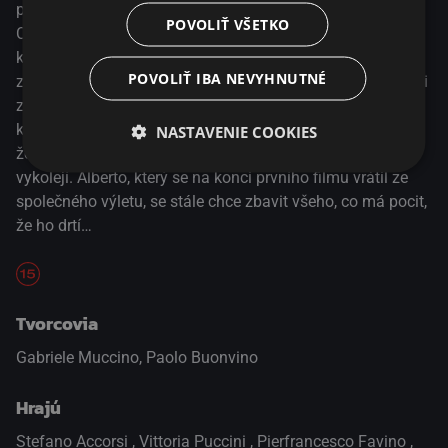
peripetiích navazuje na film Poslední polibek z roku 2001.
POVOLIŤ VŠETKO
Carlo a Giulia se po letech odluky rozvádějí, a přestože už
každý žije svým životem, Paolo na Giuliu nedokáže
POVOLIŤ IBA NEVYHNUTNÉ
zapomenout. Paul je v depresi a závislý na lécích, přesto si
začne románek s Livií, ženou bývalého drogového dealera,
který se právě vrátil z vězení. Marco se zdá být šťastně
NASTAVENIE COOKIES
ženatý s Veronikou, zpráva o očekávání potomka ho ale
vykolejí. Alberto, který se na konci prvního filmu vrátil ze
společného výletu, se stále chce zbavit všeho, co má pocit,
že ho drtí…
Tvorcovia
Gabriele Muccino, Paolo Buonvino
Hrajú
Stefano Accorsi
,
Vittoria Puccini
,
Pierfrancesco Favino
,