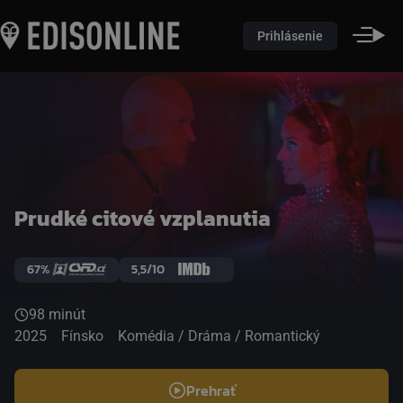
Prihlásenie
Prudké citové vzplanutia
67%
5,5/10
98 minút
2025
Fínsko
Komédia / Dráma / Romantický
Prehrať