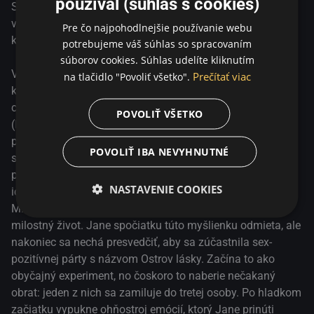
používal (súhlas s cookies)
obyčajný experiment, no čoskoro to naberie nečakaný
S koncom monogamie vo vzťahu prichádza vzrušenie a
obrat: jeden z nich sa zamiluje do tretej osoby. Po hladkom
vášeň, ale taktiež zložité emócie. Nezávislá romantická
Pre čo najpohodlnejšie používanie webu
začiatku vypukne ohňostroj emócií, ktorý Jane prinúti
komédia o nepredvídateľnosti lásky.
potrebujeme váš súhlas so spracovaním
vážne sa zamyslieť nad svojím vzťahom a životom.
súborov cookies. Súhlas udelíte kliknutím
PRUDKÉ CITOVÉ VZPLANUTIA je aktuálnym, duchaplným
V tejto fínskej dramédii o zložitosti moderných vzťahov a
Prečítať viac
na tlačidlo "Povoliť všetko".
a úprimným príbehom, ktorý skúma rozmanitosť lásky a
kríze stredného veku, ktorú nakrútila Paula Korva ako svoj
zložitý, no zároveň oslobodzujúci proces hľadania vlastnej
celovečerný debut, je láska spletitým problémom. Jane
POVOLIŤ VŠETKO
cesty k šťastiu.
(Iina Kuustonen) pracuje v cestovnej kancelárii, kde
predáva ľuďom vysnívané dobrodružstvá, hoci v
POVOLIŤ IBA NEVYHNUTNÉ
súkromnom živote je usadená a šťastná so svojím
partnerom, hercom Mikkim (Riku Nieminen). Jane verí, že
NASTAVENIE COOKIES
ich vzťah je pevný ako skala, a preto je šokovaná, keď
Mikki navrhne otvorený vzťah v snahe okoreniť ich
milostný život. Jane spočiatku túto myšlienku odmieta, ale
nakoniec sa nechá presvedčiť, aby sa zúčastnila sex-
pozitívnej párty s názvom Ostrov lásky. Začína to ako
obyčajný experiment, no čoskoro to naberie nečakaný
obrat: jeden z nich sa zamiluje do tretej osoby. Po hladkom
začiatku vypukne ohňostroj emócií, ktorý Jane prinúti