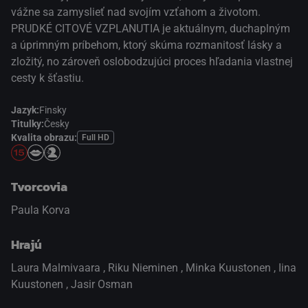
vážne sa zamyslieť nad svojím vzťahom a životom.
PRUDKÉ CITOVÉ VZPLANUTIA je aktuálnym, duchaplným
a úprimným príbehom, ktorý skúma rozmanitosť lásky a
zložitý, no zároveň oslobodzujúci proces hľadania vlastnej
cesty k šťastiu.
Jazyk:
Finsky
Titulky:
Česky
Kvalita obrazu:
Full HD
Tvorcovia
Paula Korva
Hrajú
Laura Malmivaara
,
Riku Nieminen
,
Minka Kuustonen
,
Iina
Kuustonen
,
Jasir Osman