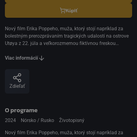
Kúpiť
Nový film Erika Poppeho, muža, ktorý stojí napríklad za
bolestným prerozprávaním tragických udalostí na ostrove
Utøya z 22. júla a veľkorozmernou fiktívnou freskou
Emigranti. I tento raz sa svojím osobitým a štylisticky
vycibreným pohľadom ponára do histórie útlaku. Rozvíja
Viac informácií
zložitý príbeh odohrávajúci sa na konci druhej svetovej
vojny, keď sa po piatich rokoch skončila nacistická
okupácia Nórska. Vykresľuje desivú postavu nórskeho
Zdieľať
premiéra Vidkuna Quislinga, ktorý kolaboroval s nacistami
a zradil svoju krajinu. Teraz osamotený čaká v tmavej cele
na súdny proces, uzavretý len so svojimi myšlienkami.
O programe
Film postupne odhaľuje psychologické vrstvy tejto mrazivo
pozoruhodnej osobnosti prostredníctvom rozhovoru s
2024
Nórsko / Rusko
Životopisný
kňazom Pederom Olsenom, ktorý bývalého strážcu
nacistickej moci spovedá. Cíti sa Quisling zodpovedný za
Nový film Erika Poppeho, muža, ktorý stojí napríklad za