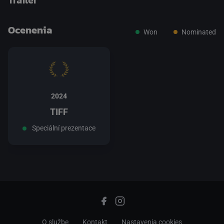
Trailer
Ocenenia
Won
Nominated
prepnite na prehrávač HTML5
.
2024
TIFF
Speciální prezentace
O službe
Kontakt
Nastavenia cookies