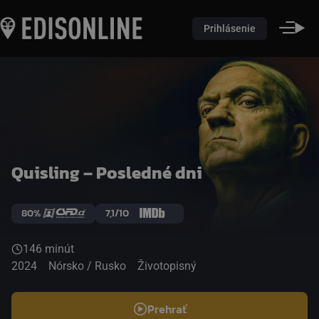
Prihlásenie
Quisling – Posledné dni
80%
7,1/10
146 minút
2024
Nórsko / Rusko
Životopisný
Prehrať