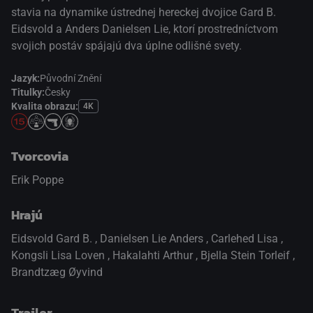
stavia na dynamike ústrednej hereckej dvojice Gard B.
Eidsvold a Anders Danielsen Lie, ktorí prostredníctvom
svojich postáv spájajú dva úplne odlišné svety.
Jazyk:
Původní Znění
Titulky:
Česky
Kvalita obrazu:
4K
Tvorcovia
Erik Poppe
Hrajú
Eidsvold Gard B.
,
Danielsen Lie Anders
,
Carlehed Lisa
,
Kongsli Lisa Loven
,
Hakalahti Arthur
,
Bjella Stein Torleif
,
Brandtzæg Øyvind