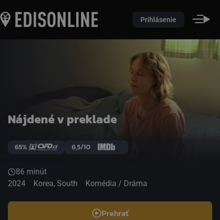
Prihlásenie
Nájdené v preklade
65%
6,5/10
86 minút
2024
Korea, South
Komédia / Dráma
Prehrať