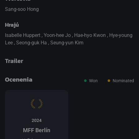
Sang-soo Hong
Hrajú
Isabelle Huppert
,
Yoon-hee Jo
,
Hae-hyo Kwon
,
Hye-young
Lee
,
Seong-guk Ha
,
Seung-yun Kim
Trailer
Ocenenia
Won
Nominated
prepnite na prehrávač HTML5
.
2024
MFF Berlín