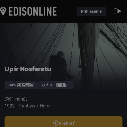
Prihlásenie
Upír Nosferatu
84%
7,8/10
91 minút
1922
Fantasy / Horor
Prehrať