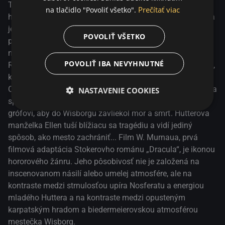
inscenovanom násilí alebo umelej atmosfére, ale na
Thomasa Huttera na svoj odľahlý hrad v transylvánskych
Prečítať viac
na tlačidlo "Povoliť všetko".
kontraste medzi strnulosťou upíra Nosferatu a energiou
horách. Orlok, ktorý plánuje kúpiť dom v blízkosti Huttera a
mladého Huttera a na kontraste medzi opusteným
jeho ženy Ellen, odhalí svoju upírsku podstatu. Hutter sa
POVOLIŤ VŠETKO
karpatským hradom a biedermeierovskou atmosférou
pokúša utiecť a zachrániť Ellen pred smrteľným
mestečka Wisborg.
nebezpečenstvom.
POVOLIŤ IBA NEVYHNUTNÉ
Realitný maklér Hutter cestuje z Wisborgu do Transylvánie,
kde nevedomky predá nehnuteľnosť zlovestnému grófovi
Orlokovi. Keď sa prebudí so stopami po uhryznutí na krku a
NASTAVENIE COOKIES
spozná Orlokovu pravú identitu, Hutter nedokáže zabrániť
grófovi, aby do Wisborgu zavliekol mor a smrť. Hutterova
manželka Ellen tuší blížiacu sa tragédiu a vidí jediný
spôsob, ako mesto zachrániť... Film W. Murnaua, prvá
filmová adaptácia Stokerovho románu „Dracula“, je ikonou
hororového žánru. Jeho pôsobivosť nie je založená na
inscenovanom násilí alebo umelej atmosfére, ale na
kontraste medzi strnulosťou upíra Nosferatu a energiou
mladého Huttera a na kontraste medzi opusteným
karpatským hradom a biedermeierovskou atmosférou
mestečka Wisborg.