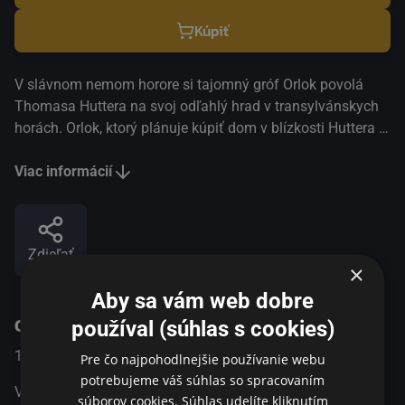
Kúpiť
V slávnom nemom horore si tajomný gróf Orlok povolá
Thomasa Huttera na svoj odľahlý hrad v transylvánskych
horách. Orlok, ktorý plánuje kúpiť dom v blízkosti Huttera a
jeho ženy Ellen, odhalí svoju upírsku podstatu. Hutter sa
pokúša utiecť a zachrániť Ellen pred smrteľným
Viac informácií
nebezpečenstvom. Realitný maklér Hutter cestuje z
Wisborgu do Transylvánie, kde nevedomky predá
nehnuteľnosť zlovestnému grófovi Orlokovi. Keď sa
Zdieľať
prebudí so stopami po uhryznutí na krku a spozná
×
Orlokovu pravú identitu, Hutter nedokáže zabrániť grófovi,
Aby sa vám web dobre
aby do Wisborgu zavliekol mor a smrť. Hutterova
O programe
manželka Ellen tuší blížiacu sa tragédiu a vidí jediný
používal (súhlas s cookies)
spôsob, ako mesto zachrániť... Film W. Murnaua, prvá
1922
Fantasy / Horor
Pre čo najpohodlnejšie používanie webu
filmová adaptácia Stokerovho románu „Dracula“, je ikonou
potrebujeme váš súhlas so spracovaním
hororového žánru. Jeho pôsobivosť nie je založená na
V slávnom nemom horore si tajomný gróf Orlok povolá
súborov cookies. Súhlas udelíte kliknutím