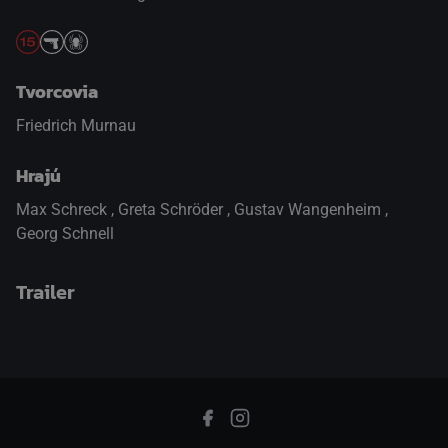
Tvorcovia
Friedrich Murnau
Hrajú
Max Schreck
,
Greta Schröder
,
Gustav Wangenheim
,
Georg Schnell
Trailer
prepnite na prehrávač HTML5
.