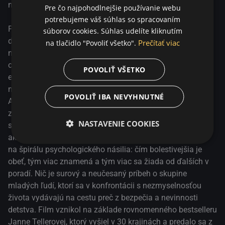
nezmyselnosťou života vydávajú na cestu preč z bezpečia
nevinnosť detstva.
Pre čo najpohodlnejšie používanie webu
a nevinnosti detstva. Film vznikol na základe
potrebujeme váš súhlas so spracovaním
rovnomenného bestselleru Janne Tellerovej, ktorý vyšiel v
Pierre Anthon a jeho spolužiaci práve začali chodiť do
súborov cookies. Súhlas udelíte kliknutím
30 krajinách a predalo sa z neho vyše 1,5 milióna
deviatej triedy, keď Pierre Anthon zrazu vyhlási, že život
Prečítať viac
na tlačidlo "Povoliť všetko".
výtlačkov po celom svete. Knihu adaptovali do vyše 150
nemá zmysel, odíde zo školy, presťahuje sa na strom a
rôznych divadelných predstavení a napokon z nej vznikol
odmieta z neho zliezť. To vyvolá medzi jeho spolužiakmi
POVOLIŤ VŠETKO
aj celovečerný film.
existenciálnu krízu. Rozhodnú sa zhromaždiť svoje
najcennejšie veci a urobiť "kopu zmyslu", ktorá by Pierra
POVOLIŤ IBA NEVYHNUTNÉ
Anthona presvedčila, že sa mýli. Začína sa nebezpečná,
znepokojujúca a kontroverzná štúdia o tom, na čom
NASTAVENIE COOKIES
skutočne záleží. To, čo sa začalo nevinným obetným
aktom zhromažďovania cenných vecí, sa čoskoro zmení
na špirálu psychologického násilia: čím bolestivejšia je
obeť, tým viac znamená a tým viac sa žiada od ďalších v
poradí. Nič je surový a neučesaný príbeh o skupine
mladých ľudí, ktorí sa v konfrontácii s nezmyselnosťou
života vydávajú na cestu preč z bezpečia a nevinnosti
detstva. Film vznikol na základe rovnomenného bestselleru
Janne Tellerovej, ktorý vyšiel v 30 krajinách a predalo sa z