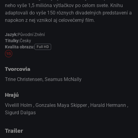
neho vyše 1,5 milióna výtlačkov po celom svete. Knihu
adaptovali do vyše 150 rôznych divadelných predstavení a
napokon z nej vznikol aj celovečerný film.
Jazyk:
Původní Znění
Titulky:
Česky
Kvalita obrazu:
Full HD
Tvorcovia
Trine Christensen, Seamus McNally
Hrajú
Vivelill Holm
,
Gonzales Maya Skipper
,
Harald Hermann
,
Sigurd Dalgas
Trailer