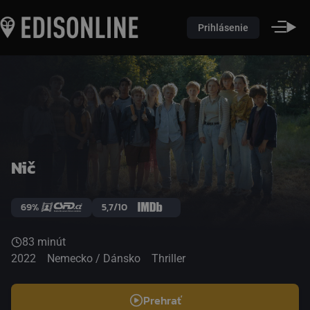
Prihlásenie
Nič
69%
5,7/10
83 minút
2022
Nemecko / Dánsko
Thriller
Prehrať