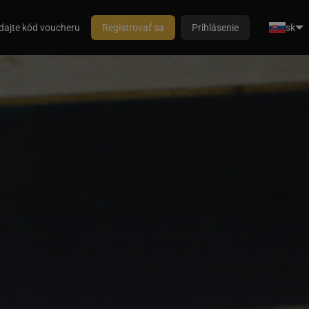
dajte kód voucheru
Registrovať sa
Prihlásenie
sk