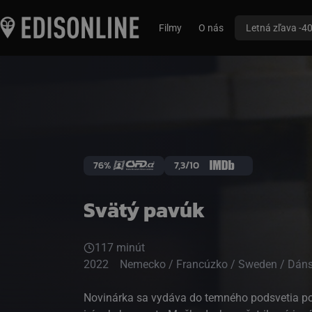
Filmy
O nás
Letná zľava -4
76%
7,3/10
Svätý pavúk
117 minút
2022
Nemecko / Francúzko / Sweden / Dán
Novinárka sa vydáva do temného podsvetia p