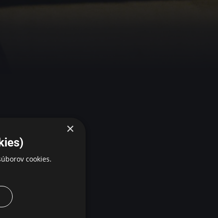
×
y sexuálnych
kies)
úborov cookies.
 zločiny ignoruje,
 založený na
l v meste Mašhad
 kvôli hrôze, ktorá