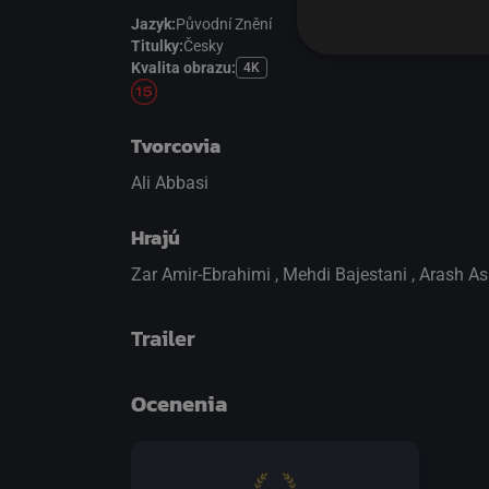
Jazyk:
Původní Znění
Titulky:
Česky
Kvalita obrazu:
4K
Tvorcovia
Ali Abbasi
Hrajú
Zar Amir-Ebrahimi
,
Mehdi Bajestani
,
Arash As
Trailer
Ocenenia
prepnite na prehrávač HTML5
.