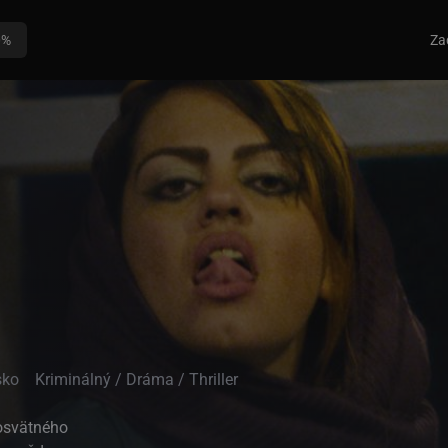
0%
Za
sko
Kriminálný / Dráma / Thriller
osvätného