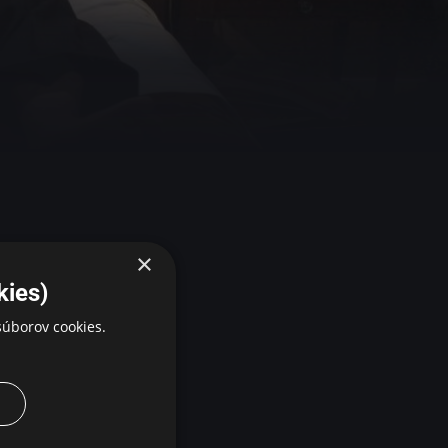
×
v, dospievajúce
kies)
ko sa dá
úborov cookies.
eurisse vo
ovom festivale v