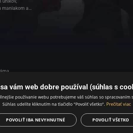
 únikov,
ym maniakom a
skom rebríčku.
ktorého sme
an-Christophe
e. Film Krvavé
ietania na
dzi dušami
ráma
nú súťaž, minister hospodárstva je podozrivý z daňových úniko
sa vám web dobre používal (súhlas s coo
ladý právnik sa usiluje vyšplhať na spoločenskom rebríčku. A
dlnejšie používanie webu potrebujeme váš súhlas so spracovaním s
 tipovali. Výbušný koktail postáv rozohráva Jean-Christophe M
Prečítať viac
Súhlas udelíte kliknutím na tlačidlo "Povoliť všetko".
vé pomaranče, uvedený v rámci polnočného premietania na film
rozjatrenej spoločnosti.
POVOLIŤ IBA NEVYHNUTNÉ
POVOLIŤ VŠETKO