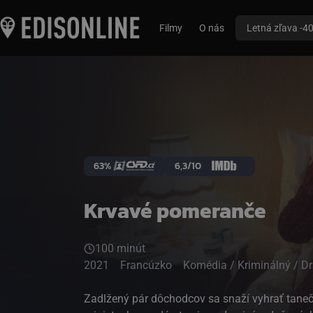
Filmy
O nás
Letná zľava -4
63%
6,3/10
Krvavé pomeranče
100 minút
2021
Francúzko
Komédia / Kriminálný / D
Zadlžený pár dôchodcov sa snaží vyhrať taneč