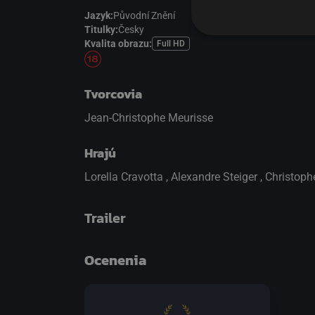
Jazyk:
Původní Znění
Titulky:
Česky
Kvalita obrazu:
Full HD
Tvorcovia
Jean-Christophe Meurisse
Hrajú
Lorella Cravotta
,
Alexandre Steiger
,
Christop
Trailer
Ocenenia
prepnite na prehrávač HTML5
.