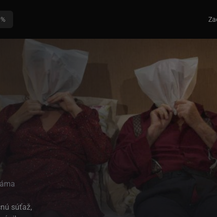
0%
Za
ráma
nú súťaž,