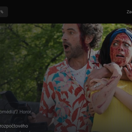
0%
Za
omédia / Horor
orozpočtového