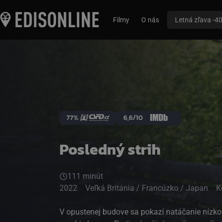
Filmy
O nás
Letná zľava -4
77%
6,6/10
Posledný strih
111 minút
2022
Veľká Británia / Francúzko / Japan
K
V opustenej budove sa pokazí natáčanie nízk