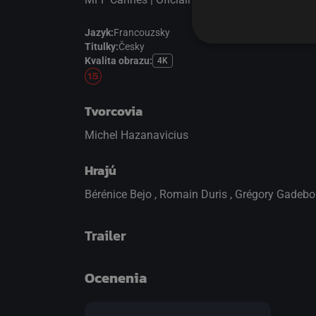
Jazyk:
Francouzsky
Titulky:
Česky
Kvalita obrazu:
4K
Tvorcovia
Michel Hazanavicius
Hrajú
Bérénice Bejo
,
Romain Duris
,
Grégory Gadebo
Trailer
Ocenenia