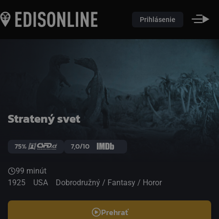
Prihlásenie
Stratený svet
75%
7,0/10
99 minút
1925
USA
Dobrodružný / Fantasy / Horor
Prehrať