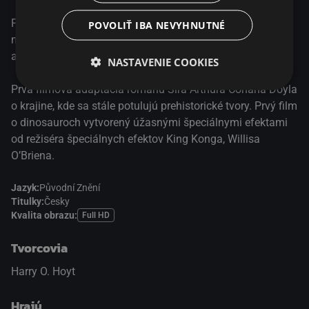
Profesor Challenger vedie výpravu vedcov a dobrodruhov
POVOLIŤ IBA NEVYHNUTNÉ
na odľahlú náhornú plošinu hlboko v amazonskej džungli,
aby si overil svoje tvrdenie, že tam stále žijú dinosaury.
NASTAVENIE COOKIES
Prvá filmová adaptácia románu Sira Arthura Conana Doyla
o krajine, kde sa stále potulujú prehistorické tvory. Prvý film
o dinosauroch vytvorený úžasnými špeciálnymi efektami
od režiséra špeciálnych efektov King Konga, Willisa
O’Briena.
Jazyk:
Původní Znění
Titulky:
Česky
Kvalita obrazu:
Full HD
Tvorcovia
Harry O. Hoyt
Hrajú