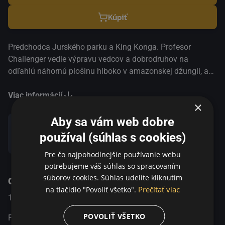
Kúpiť
Predchodca Jurského parku a King Konga. Profesor
Challenger vedie výpravu vedcov a dobrodruhov na
odľahlú náhornú plošinu hlboko v amazonskej džungli, aby
si overil svoje tvrdenie, že tam stále žijú dinosaury. Prvá
filmová adaptácia románu Sira Arthura Conana Doyla o
Viac informácií
×
krajine, kde sa stále potulujú prehistorické tvory. Prvý film o
dinosauroch vytvorený úžasnými špeciálnymi efektami od
Aby sa vám web dobre
režiséra špeciálnych efektov King Konga, Willisa O’Briena.
používal (súhlas s cookies)
Zdieľať
Pre čo najpohodlnejšie používanie webu
potrebujeme váš súhlas so spracovaním
súborov cookies. Súhlas udelíte kliknutím
O programe
Prečítať viac
na tlačidlo "Povoliť všetko".
1925
USA
Dobrodružný / Fantasy / Horor
POVOLIŤ VŠETKO
Predchodca Jurského parku a King Konga.