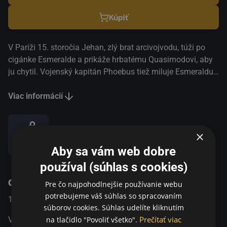
Kúpiť
V Paríži 15. storočia Jehan, zlý brat arcivojvodu, túži po
cigánke Esmeralde a prikáže hrbatému Quasimodovi, aby
ju chytil. Vojenský kapitán Phoebus tiež miluje Esmeraldu
a zachráni ju, ale cigánke Quasimodov zjav nie je
nesympatický a vytvorí sa medzi nimi nepravdepodobné
Viac informácií
puto. Keď pomstychtivý Jehan obviní Esmeraldu z pokusu
o vraždu Phoeba, Quasimodove city sú vystavené skúške.
Tento film bol klenotom spoločnosti Universal z roku 1923
×
Zdieľať
a stal sa jej najúspešnejším nemým filmom, ktorý zarobil
Aby sa vám web dobre
viac ako 3 milióny dolárov. Film bol nakrútený podľa
používal (súhlas s cookies)
rovnomenného románu Victora Huga z roku 1831 a vyniká
O programe
veľkolepými kulisami pripomínajúcimi Paríž 15. storočia,
Pre čo najpohodlnejšie používanie webu
ako aj Chaneyho výkonom v úlohe mučeníka Quasimoda.
potrebujeme váš súhlas so spracovaním
1923
USA
Dráma / Historický
Tento film katapultoval Chaneyho, v tom čase už známeho
súborov cookies. Súhlas udelíte kliknutím
herca, medzi hollywoodske hviezdy a pomohol tiež
Prečítať viac
na tlačidlo "Povoliť všetko".
V Paríži 15. storočia Jehan, zlý brat arcivojvodu, túži po