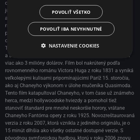
stanoviť štandard pre mnohé neskoršie horory, vrátane
cigánke Esmeralde a prikáže hrbatému Quasimodovi, aby
Chaneyho Fantóma opery z roku 1925. Novozreštaurovaná
ju chytil. Vojenský kapitán Phoebus tiež miluje Esmeraldu
POVOLIŤ VŠETKO
verzia z roku 2007, ktorá vznikla z jediného originálu, je o
a zachráni ju, ale cigánke Quasimodov zjav nie je
15 minút dlhšia ako všetky ostatné dostupné verzie. S
nesympatický a vytvorí sa medzi nimi nepravdepodobné
POVOLIŤ IBA NEVYHNUTNÉ
pôvodnou symfonickou hudbou, ktorú v roku 2006 znovu
puto. Keď pomstychtivý Jehan obviní Esmeraldu z pokusu
nahral Robert Israel.
o vraždu Phoeba, Quasimodove city sú vystavené skúške.
NASTAVENIE COOKIES
Tento film bol klenotom spoločnosti Universal z roku 1923
a stal sa jej najúspešnejším nemým filmom, ktorý zarobil
viac ako 3 milióny dolárov. Film bol nakrútený podľa
rovnomenného románu Victora Huga z roku 1831 a vyniká
veľkolepými kulisami pripomínajúcimi Paríž 15. storočia,
ako aj Chaneyho výkonom v úlohe mučeníka Quasimoda.
Tento film katapultoval Chaneyho, v tom čase už známeho
herca, medzi hollywoodske hviezdy a pomohol tiež
stanoviť štandard pre mnohé neskoršie horory, vrátane
Chaneyho Fantóma opery z roku 1925. Novozreštaurovaná
verzia z roku 2007, ktorá vznikla z jediného originálu, je o
15 minút dlhšia ako všetky ostatné dostupné verzie. S
pôvodnou symfonickou hudbou, ktorú v roku 2006 znovu