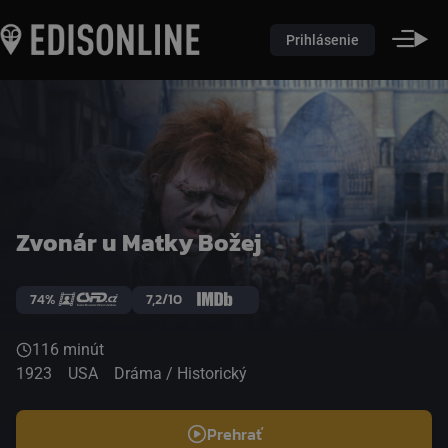
Prihlásenie
Zvonár u Matky Božej
74%
7,2/10
116 minút
1923
USA
Dráma / Historický
Prehrať