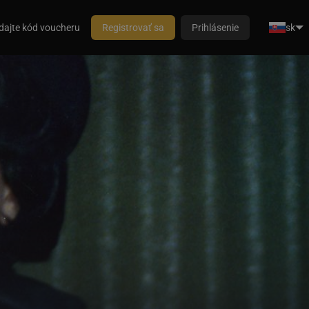
dajte kód voucheru
Registrovať sa
Prihlásenie
sk