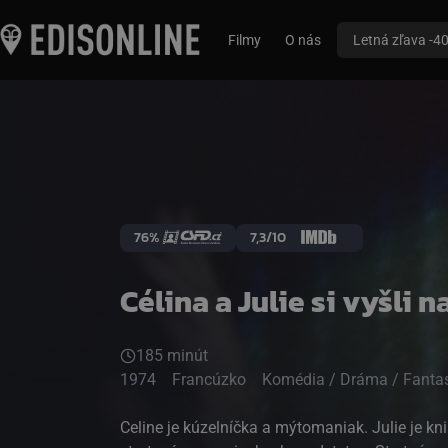
Filmy
O nás
Letná zľava -4
76%
7,3/10
Célina a Julie si vyšli n
185 minút
1974
Francúzko
Komédia / Dráma / Fanta
Celine je kúzelníčka a mýtomaniak. Julie je kn