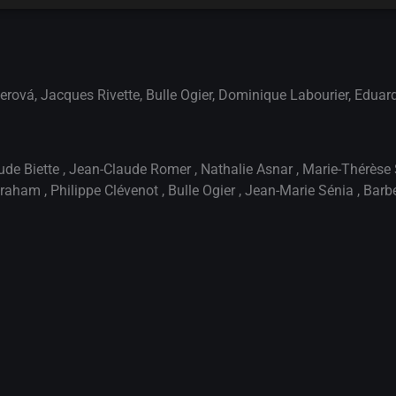
sierová, Jacques Rivette, Bulle Ogier, Dominique Labourier, Eduar
ude Biette
,
Jean-Claude Romer
,
Nathalie Asnar
,
Marie-Thérèse
Graham
,
Philippe Clévenot
,
Bulle Ogier
,
Jean-Marie Sénia
,
Barb