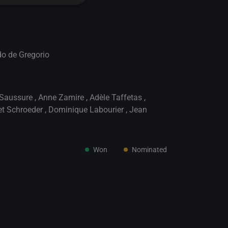
do de Gregorio
 Saussure
,
Anne Zamire
,
Adèle Taffetas
,
et Schroeder
,
Dominique Labourier
,
Jean
Won
Nominated