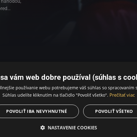
a náhodou,
pred
arého, pokojného
ot, plný
o svojej vlastnej
nov, spomienok a
ivotu,
vzrušujúcu
 1974
sy
sa vám web dobre používal (súhlas s coo
ihovníčka, stratená v spomienkach na detstvo. Stretnú sa náhodou
dlnejšie používanie webu potrebujeme váš súhlas so spracovaním s
sťou sa presťahujú do zvláštneho, starého, pokojného domu, kde
Prečítať viac
Súhlas udelíte kliknutím na tlačidlo "Povoliť všetko".
aždá z nich sa začne strácať vo svojej vlastnej hre a oddáva sa
a sa začína vytrácať; ich láska k životu, predstavivosti a dobro
POVOLIŤ IBA NEVYHNUTNÉ
POVOLIŤ VŠETKO
NASTAVENIE COOKIES