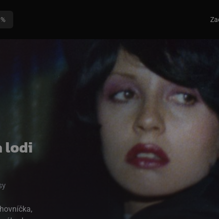
0%
Za
a lodi
sy
ihovníčka,