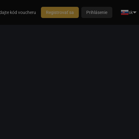
dajte kód voucheru
Registrovať sa
Prihlásenie
sk