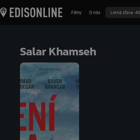
Filmy
O nás
Letná zľava -4
Salar Khamseh