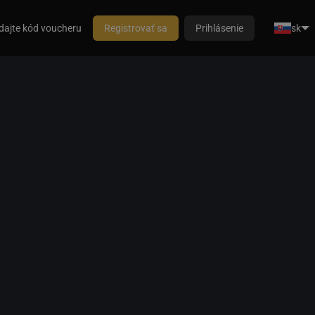
dajte kód voucheru
Registrovať sa
Prihlásenie
sk