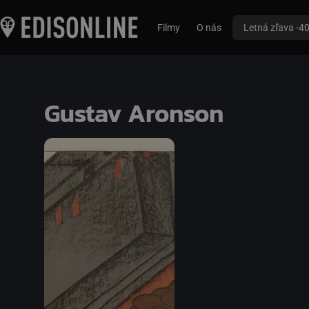
Filmy
O nás
Letná zľava -4
Gustav Aronson