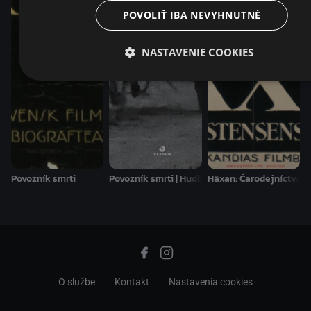
POVOLIŤ IBA NEVYHNUTNÉ
NASTAVENIE COOKIES
Povozník smrti
Povozník smrti | Hudba: Kragrowargkomn a Jor
Häxan: Čarodejníctvo v
O službe
Kontakt
Nastavenia cookies