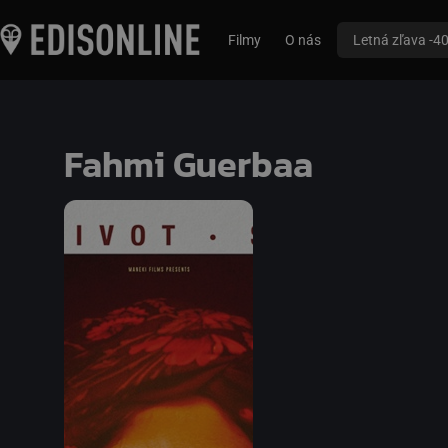
Filmy
O nás
Letná zľava -4
Fahmi Guerbaa