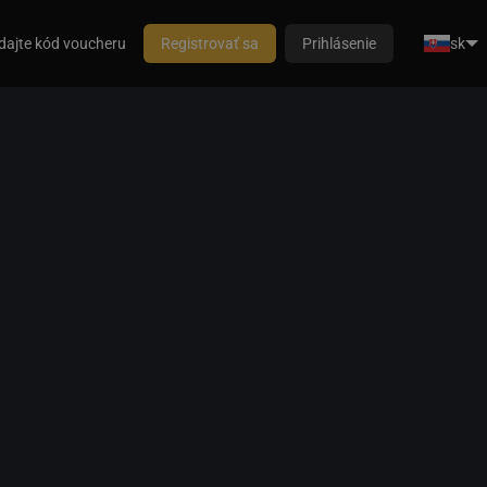
dajte kód voucheru
Registrovať sa
Prihlásenie
sk