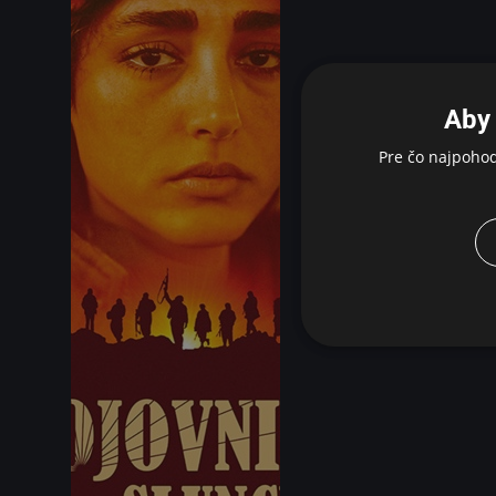
Aby 
Pre čo najpoho